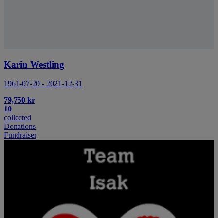
Karin Westling
1961-07-20 - 2021-12-31
79,750 kr
10
collected
Donations
Fundraiser