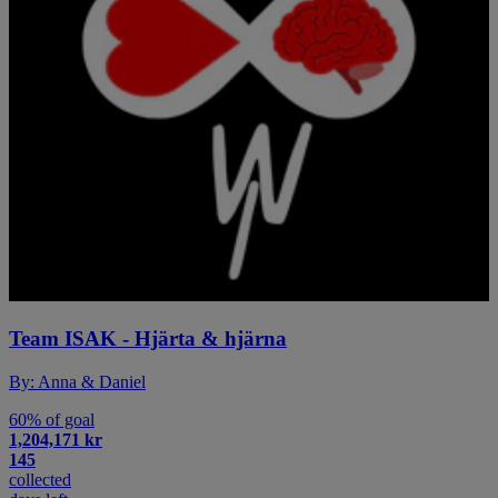
Team ISAK - Hjärta & hjärna
By: Anna & Daniel
60% of goal
1,204,171 kr
145
collected