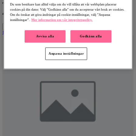
Together we have raised
Du som besökare kan alltid välja om du vill tillåta att vår webbplats placerar
cookies på din dator. Välj ”Godkänn alla” om du accepterar vårt bruk av cookies.
46,178,375 kr
Om du önskar att göra ändringar på cookie-inställningar, välj ”Anpassa
inställningar”.
Mer information om vår integritetspolicy.
Search
Fundraiser
Avvisa alla
Godkänn alla
Anpassa inställningar