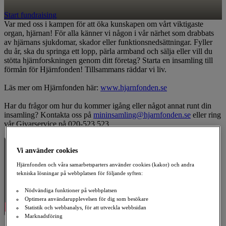
Start fundraising
Var med oss i kampen för att öka kunskapen om vårt viktigaste
organ, hjärnan! För alla känner vi någon i vår närhet som drabbats
av hjärnans sjukdomar, skador eller funktionsnedsättningar. Fyller
du år, ska du springa ett lopp, pärla armband och sälja eller vill du
stötta hjärnforskningen genom ditt företag? Starta en insamling till
förmån för Hjärnfonden! Tillsammans räddar vi liv.
Läs mer om Hjärnfonden här:
www.hjarnfonden.se
Har du frågor om hur du kommer igång eller något annat runt din
insamling? Kontakta oss på
mininsamling@hjarnfonden.se
eller ring
vår Givarservice på 020-523 523
Vi använder cookies
Hjärnfonden och våra samarbetsparters använder cookies (kakor) och andra
tekniska lösningar på webbplatsen för följande syften:
Nödvändiga funktioner på webbplatsen
Optimera användarupplevelsen för dig som besökare
Statistik och webbanalys, för att utveckla webbsidan
Marknadsföring