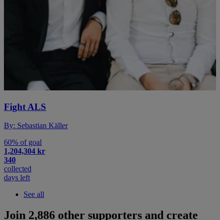
Fight ALS
By: Sebastian Käller
60% of goal
1,204,304 kr
340
collected
days left
See all
Join 2,886 other supporters and create