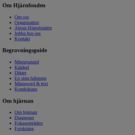
Om Hjärnfonden
Om oss
Organisation
About Hjärnfonden
Jobba hos oss
Kontakt
Begravningsguide
Minnesstund
Klädsel
Dikter
En sista hälsning
Minnesord & text
Kondoleans
Om hjärnan
Om hjärnan
Diagnoser
Fokusområden
Forskning