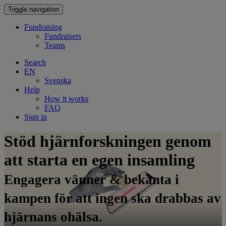
Toggle navigation
Fundraising
Fundraisers
Teams
Search
EN
Svenska
Help
How it works
FAQ
Sign in
Stöd hjärnforskningen genom
att starta en egen insamling
Engagera vänner & bekanta i
kampen för att ingen ska drabbas av
hjärnans ohälsa.