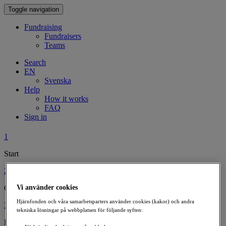
Toggle navigation
Fundraising
Fundraisers
Teams
Search
EN
Svenska
Help
How it works
FAQ
Sign in
1
Start
2
Vi använder cookies
Choose type of Fundraiser
Hjärnfonden och våra samarbetsparters använder cookies (kakor) och andra
3
tekniska lösningar på webbplatsen för följande syften:
Personalise Your Fundraiser