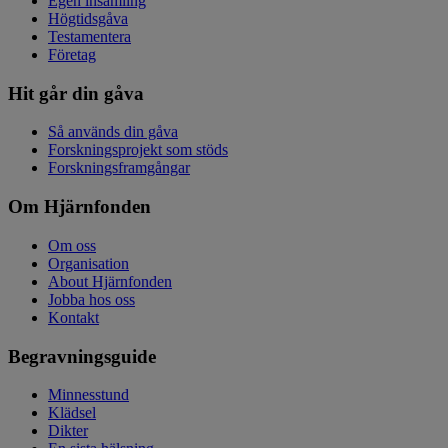
Egen insamling
Högtidsgåva
Testamentera
Företag
Hit går din gåva
Så används din gåva
Forskningsprojekt som stöds
Forskningsframgångar
Om Hjärnfonden
Om oss
Organisation
About Hjärnfonden
Jobba hos oss
Kontakt
Begravningsguide
Minnesstund
Klädsel
Dikter