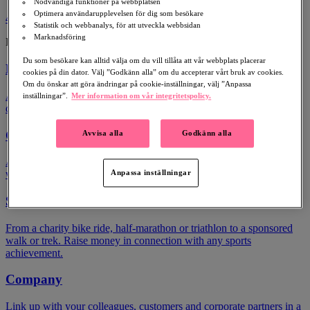
Nödvändiga funktioner på webbplatsen
Optimera användarupplevelsen för dig som besökare
4
Statistik och webbanalys, för att utveckla webbsidan
Marknadsföring
Publish Your Fundraiser
Du som besökare kan alltid välja om du vill tillåta att vår webbplats placerar
Birthday
cookies på din dator. Välj ”Godkänn alla” om du accepterar vårt bruk av cookies.
Om du önskar att göra ändringar på cookie-inställningar, välj ”Anpassa
A birthday you will remember forever. Ask friends and family for
inställningar”.
Mer information om vår integritetspolicy.
donations rather than birthday gifts.
Celebration
Avvisa alla
Godkänn alla
Ask friends and family for donations rather than gifts in connection
with your anniversary, wedding, graduation or public holiday.
Anpassa inställningar
Sports Event
From a charity bike ride, half-marathon or triathlon to a sponsored
walk or trek. Raise money in connection with any sports
achievement.
Company
Link up with your colleagues, customers and corporate partners in a