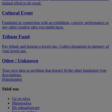
mutual effort to do good.
Cultural Event
Fundraise in connection with an exhibition, concert, performance or
any other creative idea you might have.
Tribute Fund
Pay tribute and honour a loved one. Collect donations in memory of
your loved one.
Other / Unknown
Your own idea or anything that doesn't fit the other fundraiser type
descriptions.
Hjärnfonden
Stöd oss
Ge en gåva
Minnesgåva
Bli månadsgivare