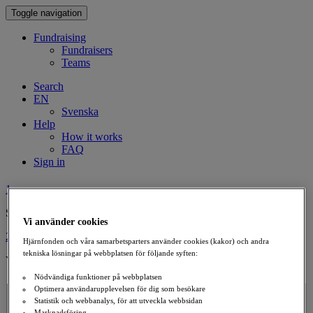
Toggle navigation
Fundraising
Fundraisers
Teams
Search
EN
Svenska
Help
How it works
FAQ
Sign in
1
Setup tribute fund
Vi använder cookies
2
Hjärnfonden och våra samarbetsparters använder cookies (kakor) och andra
tekniska lösningar på webbplatsen för följande syften:
Your Information
Nödvändiga funktioner på webbplatsen
Person To Honor
Optimera användarupplevelsen för dig som besökare
Name
Statistik och webbanalys, för att utveckla webbsidan
Marknadsföring