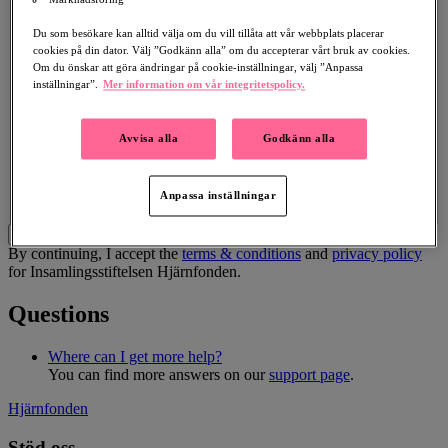
Birth Date
Du som besökare kan alltid välja om du vill tillåta att vår webbplats placerar
cookies på din dator. Välj ”Godkänn alla” om du accepterar vårt bruk av cookies.
Death Date
Om du önskar att göra ändringar på cookie-inställningar, välj ”Anpassa
inställningar”.
Mer information om vår integritetspolicy.
Funeral Date
Text for the Tribute Fund page
Avvisa alla
Godkänn alla
Anpassa inställningar
Save and continue
By continuing, I accept the
terms & conditions
and
privacy policy
for Insamlingsstiftelsen Hjärnfonden.
Questions
Where can I get more help?
You can find more answers on our
support page
.
Hjärnfonden
Stöd oss