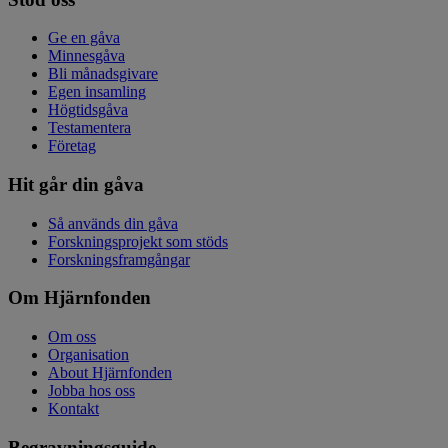
Ge en gåva
Minnesgåva
Bli månadsgivare
Egen insamling
Högtidsgåva
Testamentera
Företag
Hit går din gåva
Så används din gåva
Forskningsprojekt som stöds
Forskningsframgångar
Om Hjärnfonden
Om oss
Organisation
About Hjärnfonden
Jobba hos oss
Kontakt
Begravningsguide