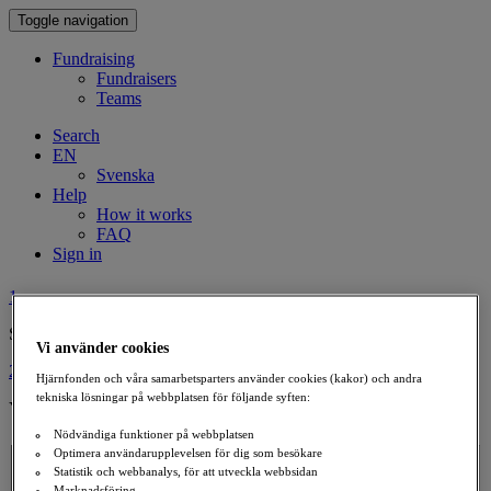
Toggle navigation
Fundraising
Fundraisers
Teams
Search
EN
Svenska
Help
How it works
FAQ
Sign in
1
Setup tribute fund
Vi använder cookies
2
Hjärnfonden och våra samarbetsparters använder cookies (kakor) och andra
tekniska lösningar på webbplatsen för följande syften:
Your Information
Nödvändiga funktioner på webbplatsen
Person To Honor
Optimera användarupplevelsen för dig som besökare
Name
Statistik och webbanalys, för att utveckla webbsidan
Marknadsföring