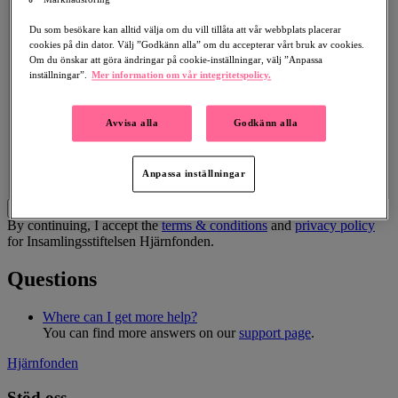
Birth Date
Du som besökare kan alltid välja om du vill tillåta att vår webbplats placerar
cookies på din dator. Välj ”Godkänn alla” om du accepterar vårt bruk av cookies.
Death Date
Om du önskar att göra ändringar på cookie-inställningar, välj ”Anpassa
inställningar”.
Mer information om vår integritetspolicy.
Funeral Date
Text for the Tribute Fund page
Avvisa alla
Godkänn alla
Anpassa inställningar
Save and continue
By continuing, I accept the
terms & conditions
and
privacy policy
for Insamlingsstiftelsen Hjärnfonden.
Questions
Where can I get more help?
You can find more answers on our
support page
.
Hjärnfonden
Stöd oss