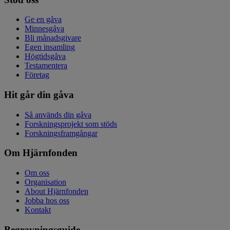
Ge en gåva
Minnesgåva
Bli månadsgivare
Egen insamling
Högtidsgåva
Testamentera
Företag
Hit går din gåva
Så används din gåva
Forskningsprojekt som stöds
Forskningsframgångar
Om Hjärnfonden
Om oss
Organisation
About Hjärnfonden
Jobba hos oss
Kontakt
Begravningsguide