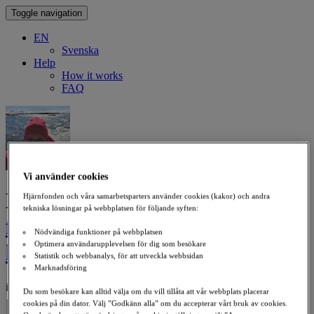
Toggle navigation
EN
Svenska
Help
How it works
FAQ
Vi använder cookies
Donate to
Insamling till
Hjärnfonden och våra samarbetsparters använder cookies (kakor) och andra
tekniska lösningar på webbplatsen för följande syften:
forskningen om ALS (en
Nödvändiga funktioner på webbplatsen
Optimera användarupplevelsen för dig som besökare
hälsning till vår kollega Lotta)
Statistik och webbanalys, för att utveckla webbsidan
Marknadsföring
in support of ALS
Du som besökare kan alltid välja om du vill tillåta att vår webbplats placerar
Select an Amount
cookies på din dator. Välj ”Godkänn alla” om du accepterar vårt bruk av cookies.