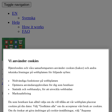
Toggle navigation
EN
Svenska
Help
How it works
FAQ
Vi använder cookies
Hjärnfonden och våra samarbetsparters använder cookies (kakor) och andra
Donate to
Mästerskapstipset
tekniska lösningar på webbplatsen för följande syften:
2024
Nödvändiga funktioner på webbplatsen
Optimera användarupplevelsen för dig som besökare
Statistik och webbanalys, för att utveckla webbsidan
in support of ALS
Marknadsföring
Select an Amount
Du som besökare kan alltid välja om du vill tillåta att vår webbplats placerar
36,850 kr
cookies på din dator. Välj ”Godkänn alla” om du accepterar vårt bruk av cookies.
500
Om du önskar att göra ändringar på cookie-inställningar, välj ”Anpassa