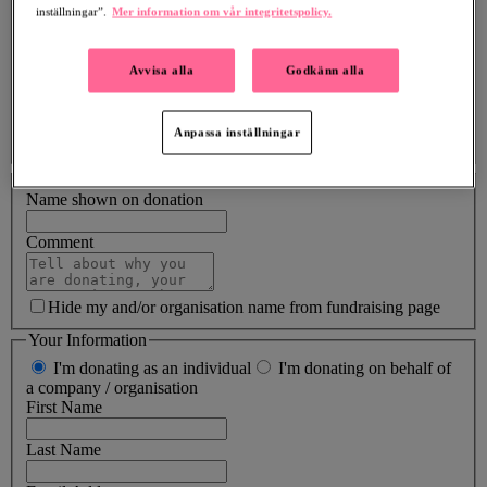
kr
inställningar”.
Mer information om vår integritetspolicy.
Your donation will get me to
74%
of my goal of
50,000 kr
Avvisa alla
Godkänn alla
300 kr
500 kr
1,000 kr
2,000 kr
Amount
Anpassa inställningar
SEK
Your donation
Name shown on donation
Comment
Hide my and/or organisation name from fundraising page
Your Information
I'm donating as an individual
I'm donating on behalf of
a company / organisation
First Name
Last Name