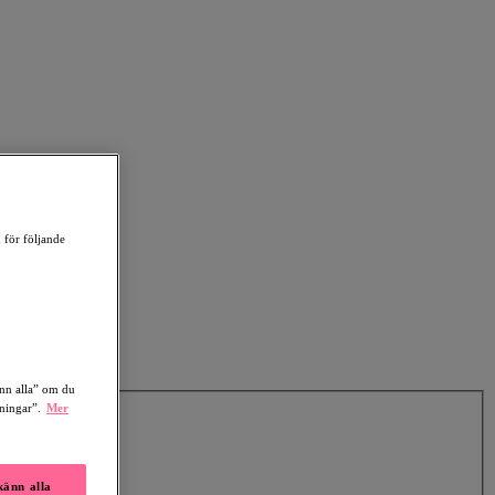
 för följande
änn alla” om du
lningar”.
Mer
änn alla