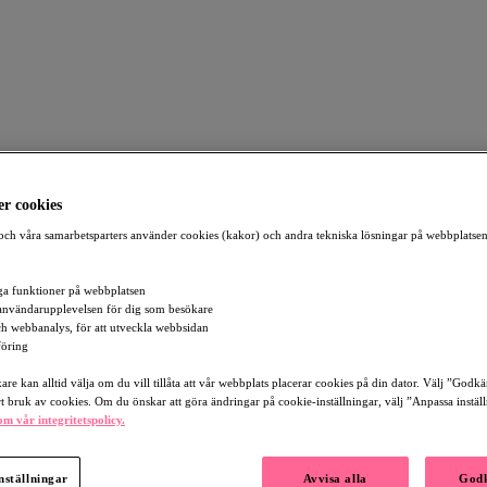
r cookies
ch våra samarbetsparters använder cookies (kakor) och andra tekniska lösningar på webbplatsen
a funktioner på webbplatsen
atrik Andrén
användarupplevelsen för dig som besökare
och webbanalys, för att utveckla webbsidan
öring
re kan alltid välja om du vill tillåta att vår webbplats placerar cookies på din dator. Välj ”Godk
rt bruk av cookies. Om du önskar att göra ändringar på cookie-inställningar, välj ”Anpassa instäl
m vår integritetspolicy.
nställningar
Avvisa alla
Godk