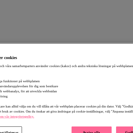
r cookies
ch våra samarbetsparters använder cookies (kakor) och andra tekniska lösningar på webbplatsen
a funktioner på webbplatsen
användarupplevelsen för dig som besökare
och webbanalys, för att utveckla webbsidan
öring
re kan alltid välja om du vill tillåta att vår webbplats placerar cookies på din dator. Välj ”Godk
rt bruk av cookies. Om du önskar att göra ändringar på cookie-inställningar, välj ”Anpassa instäl
m vår integritetspolicy.
nställningar
Avvisa alla
Godk