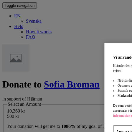
Toggle navigation
EN
Svenska
Help
How it works
FAQ
Vi använde
Hjärnfonden o
syften:
Nödvändig
Donate to
Sofia Broman
Optimera 
Statistik 
Marknadsf
in support of Hjärnan
Select an Amount
Du som besöka
10,360 kr
accepterar vå
information o
500 kr
Your donation will get me to
1086%
of my goal of
1,000 kr
Anpassa i