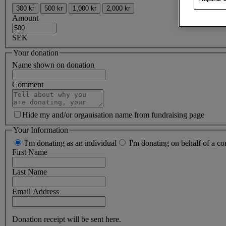
300 kr
500 kr
1,000 kr
2,000 kr
Amount
SEK
Your donation
Name shown on donation
Comment
Hide my and/or organisation name from fundraising page
Your Information
I'm donating as an individual
I'm donating on behalf of a co
First Name
Last Name
Email Address
Donation receipt will be sent here.