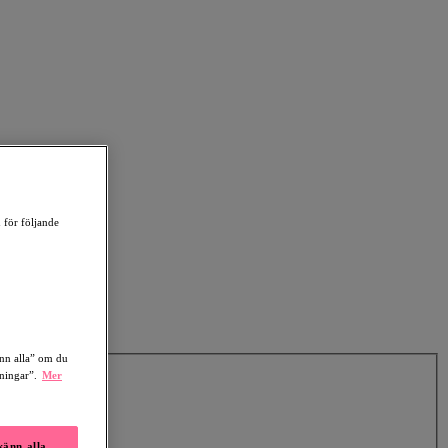
 för följande
änn alla” om du
lningar”.
Mer
änn alla