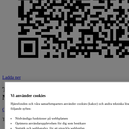
Ladda ner
Till minne av Ingrid Margareta Lindoff
Vi använder cookies
Magnusson
Hjärnfonden och våra samarbetsparters använder cookies (kakor) och andra tekniska lös
följande syften:
Ge en gåva
Nödvändiga funktioner på webbplatsen
Till minne av:
Optimera användarupplevelsen för dig som besökare
Ingrid Margareta Lindoff Magnusson
Statistik och webbanalys, för att utveckla webbsidan