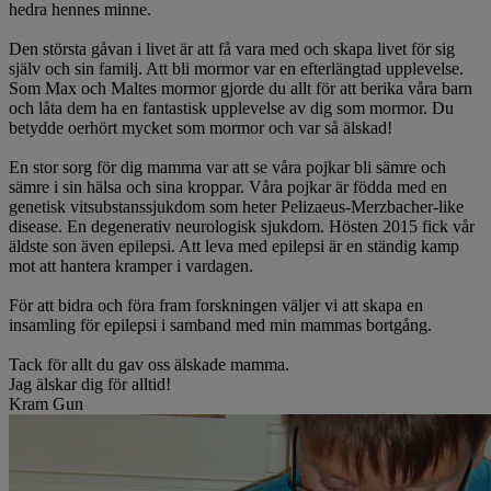
hedra hennes minne.
Den största gåvan i livet är att få vara med och skapa livet för sig
själv och sin familj. Att bli mormor var en efterlängtad upplevelse.
Som Max och Maltes mormor gjorde du allt för att berika våra barn
och låta dem ha en fantastisk upplevelse av dig som mormor. Du
betydde oerhört mycket som mormor och var så älskad!
En stor sorg för dig mamma var att se våra pojkar bli sämre och
sämre i sin hälsa och sina kroppar. Våra pojkar är födda med en
genetisk vitsubstanssjukdom som heter Pelizaeus-Merzbacher-like
disease. En degenerativ neurologisk sjukdom. Hösten 2015 fick vår
äldste son även epilepsi. Att leva med epilepsi är en ständig kamp
mot att hantera kramper i vardagen.
För att bidra och föra fram forskningen väljer vi att skapa en
insamling för epilepsi i samband med min mammas bortgång.
Tack för allt du gav oss älskade mamma.
Jag älskar dig för alltid!
Kram Gun