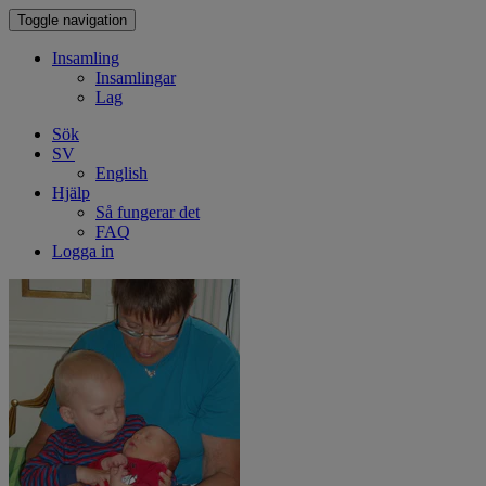
Toggle navigation
Insamling
Insamlingar
Lag
Sök
SV
English
Hjälp
Så fungerar det
FAQ
Logga in