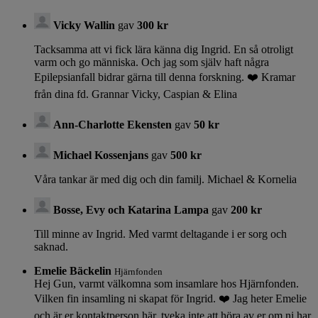
Vicky Wallin
gav
300 kr
Tacksamma att vi fick lära känna dig Ingrid. En så otroligt
varm och go människa. Och jag som själv haft några
Epilepsianfall bidrar gärna till denna forskning. ❤️ Kramar
från dina fd. Grannar Vicky, Caspian & Elina
Ann-Charlotte Ekensten
gav
50 kr
Michael Kossenjans
gav
500 kr
Våra tankar är med dig och din familj. Michael & Kornelia
Bosse, Evy och Katarina Lampa
gav
200 kr
Till minne av Ingrid. Med varmt deltagande i er sorg och
saknad.
Emelie Bäckelin
Hjärnfonden
Hej Gun, varmt välkomna som insamlare hos Hjärnfonden.
Vilken fin insamling ni skapat för Ingrid. ❤️ Jag heter Emelie
och är er kontaktperson här, tveka inte att höra av er om ni har