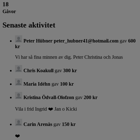
18
Gåvor
Senaste aktivitet
Peter Hübner peter_hubner41@hotmail.com
gav
600
kr
Vi har så fina minnen av dig. Peter Christina och Jonas
Chris Koakull
gav
300 kr
Maria Idéhn
gav
100 kr
Kristina Ödvall-Olofzon
gav
200 kr
Vila i frid Ingrid ❤️ Jan o Kicki
Carin Arenäs
gav
150 kr
❤️