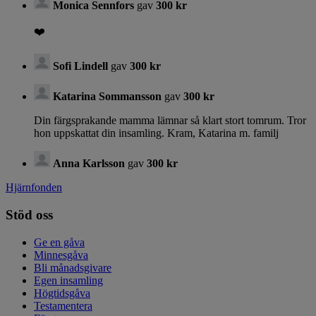
Monica Sennfors
gav
300 kr
❤️
Sofi Lindell
gav
300 kr
Katarina Sommansson
gav
300 kr
Din färgsprakande mamma lämnar så klart stort tomrum. Tror
hon uppskattat din insamling. Kram, Katarina m. familj
Anna Karlsson
gav
300 kr
Hjärnfonden
Stöd oss
Ge en gåva
Minnesgåva
Bli månadsgivare
Egen insamling
Högtidsgåva
Testamentera