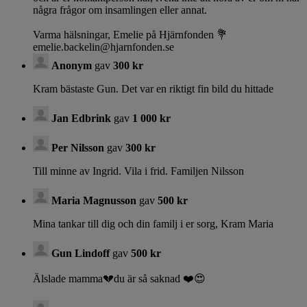
några frågor om insamlingen eller annat.
Varma hälsningar, Emelie på Hjärnfonden 💐
emelie.backelin@hjarnfonden.se
Anonym
gav
300 kr
Kram bästaste Gun. Det var en riktigt fin bild du hittade
Jan Edbrink
gav
1 000 kr
Per Nilsson
gav
300 kr
Till minne av Ingrid. Vila i frid. Familjen Nilsson
Maria Magnusson
gav
500 kr
Mina tankar till dig och din familj i er sorg, Kram Maria
Gun Lindoff
gav
500 kr
Älslade mamma💔du är så saknad ❤️😍