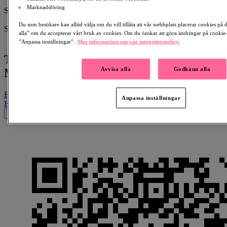
1936-04-28 - 2020-11-16
Marknadsföring
Skapad av:
Gun Lindoff
Du som besökare kan alltid välja om du vill tillåta att vår webbplats placerar cookies på
Samlar in till:
alla” om du accepterar vårt bruk av cookies. Om du önskar att göra ändringar på cookie-i
Epilepsi
”Anpassa inställningar”.
Mer information om vår integritetspolicy.
Till minne av Ingrid Margareta Lindoff
Avvisa alla
Godkänn alla
Magnusson
Email
Facebook
LinkedIn
QR-kod
Kopiera länk
Anpassa inställningar
Email
Facebook
Whatsapp
QR-kod
Kopiera länk
×