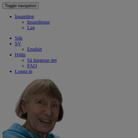
Toggle navigation
Insamling
Insamlingar
Lag
Sök
SV
English
Hjälp
Så fungerar det
FAQ
Logga in