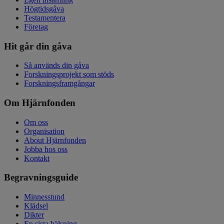
Högtidsgåva
Testamentera
Företag
Hit går din gåva
Så används din gåva
Forskningsprojekt som stöds
Forskningsframgångar
Om Hjärnfonden
Om oss
Organisation
About Hjärnfonden
Jobba hos oss
Kontakt
Begravningsguide
Minnesstund
Klädsel
Dikter
En sista hälsning