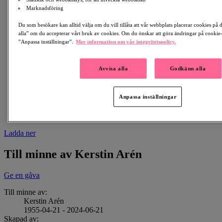
Marknadsföring
Du som besökare kan alltid välja om du vill tillåta att vår webbplats placerar cookies på
alla” om du accepterar vårt bruk av cookies. Om du önskar att göra ändringar på cookie-i
”Anpassa inställningar”.
Mer information om vår integritetspolicy.
Avvisa alla
Godkänn alla
Anpassa inställningar
Ladda ner
Till minne av Kerstin Arén
Ge en gåva
Till minne av:
Kerstin Arén
1955-04-21 - 2024-06-21
Skapad av: