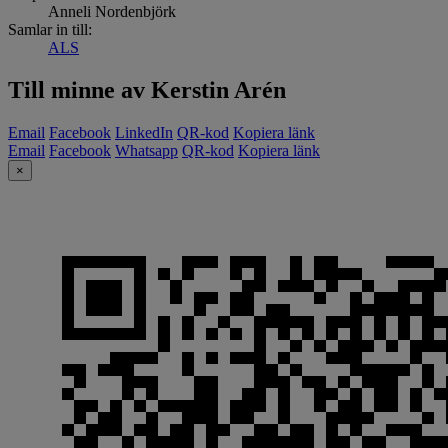
Anneli Nordenbjörk
Samlar in till:
ALS
Till minne av Kerstin Arén
Email
Facebook
LinkedIn
QR-kod
Kopiera länk
Email
Facebook
Whatsapp
QR-kod
Kopiera länk
×