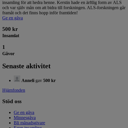
insamling för att hedra henne. Kerstin hade en ärftlig form av ALS
och var själv mån om att bidra till forskningen. ALS-forskningen går
framåt och det finns hopp inför framtiden!
Ge en gåva
500 kr
Insamlat
1
Gåvor
Senaste aktivitet
Anneli
gav
500 kr
Hjärnfonden
Stöd oss
Ge en gåva
Minnesgåva
Bli månadsgivare
Egen insamling