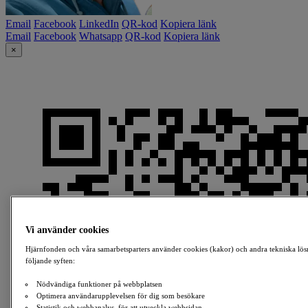
Email
Facebook
LinkedIn
QR-kod
Kopiera länk
Email
Facebook
Whatsapp
QR-kod
Kopiera länk
×
Vi använder cookies
Hjärnfonden och våra samarbetsparters använder cookies (kakor) och andra tekniska lös
följande syften:
Nödvändiga funktioner på webbplatsen
Optimera användarupplevelsen för dig som besökare
Statistik och webbanalys, för att utveckla webbsidan