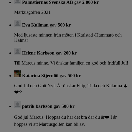
Palmstiernas Svenska AB
gav
2 000 kr
Markusgolfen 2021
Eva Kullman
gav
500 kr
Med ljusaste minnen från möten i Karlstad /Hammarö och
Kalmar
Helene Karlsson
gav
200 kr
Till Marcus minne. Vi önskar familjen en god och fridfull Jul!
Katarina Stjernlöf
gav
500 kr
God Jul och Gott Nytt År önskar Filip, Tilda och Katarina 🎄
❤️⭐️
patrik karlsson
gav
500 kr
God jul Marcus. Hoppas du har det bra där du är❤️ I år
hoppas vi att Marcusgolfen kan bli av.