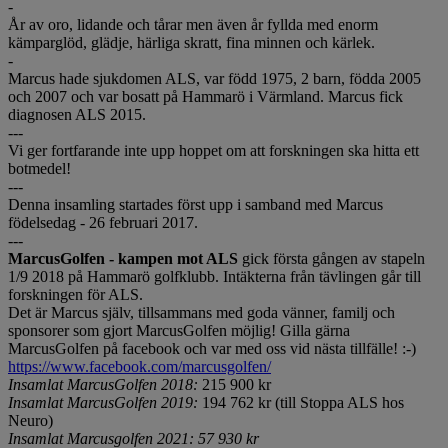
-
År av oro, lidande och tårar men även år fyllda med enorm
kämparglöd, glädje, härliga skratt, fina minnen och kärlek.
-
Marcus hade sjukdomen ALS, var född 1975, 2 barn, födda 2005
och 2007 och var bosatt på Hammarö i Värmland. Marcus fick
diagnosen ALS 2015.
---
Vi ger fortfarande inte upp hoppet om att forskningen ska hitta ett
botmedel!
---
Denna insamling startades först upp i samband med Marcus
födelsedag - 26 februari 2017.
---
MarcusGolfen - kampen mot ALS
gick första gången av stapeln
1/9 2018 på Hammarö golfklubb. Intäkterna från tävlingen går till
forskningen för ALS.
Det är Marcus själv, tillsammans med goda vänner, familj och
sponsorer som gjort MarcusGolfen möjlig! Gilla gärna
MarcusGolfen på facebook och var med oss vid nästa tillfälle! :-)
https://www.facebook.com/marcusgolfen/
Insamlat MarcusGolfen 2018:
215 900 kr
Insamlat MarcusGolfen 2019:
194 762 kr (till Stoppa ALS hos
Neuro)
Insamlat Marcusgolfen 2021: 57 930 kr