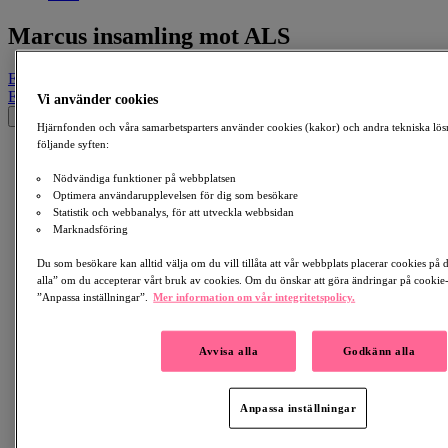
Marcus insamling mot ALS
Email
Facebook
LinkedIn
QR-kod
Kopiera länk
Email
Facebook
Whatsapp
QR-kod
Kopiera länk
Vi använder cookies
×
Hjärnfonden och våra samarbetsparters använder cookies (kakor) och andra tekniska lös
följande syften:
Nödvändiga funktioner på webbplatsen
Optimera användarupplevelsen för dig som besökare
Statistik och webbanalys, för att utveckla webbsidan
Marknadsföring
Du som besökare kan alltid välja om du vill tillåta att vår webbplats placerar cookies på
alla” om du accepterar vårt bruk av cookies. Om du önskar att göra ändringar på cookie-i
”Anpassa inställningar”.
Mer information om vår integritetspolicy.
Avvisa alla
Godkänn alla
Anpassa inställningar