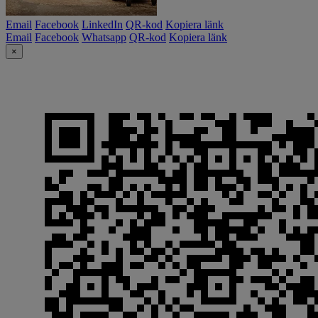
Email
Facebook
LinkedIn
QR-kod
Kopiera länk
Email
Facebook
Whatsapp
QR-kod
Kopiera länk
×