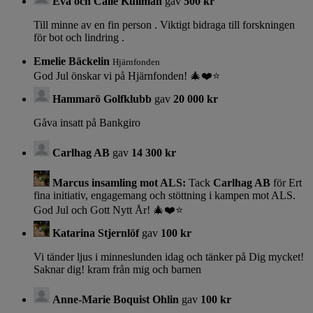
Eva och Calle Kullman
gav
500 kr
Till minne av en fin person . Viktigt bidraga till forskningen
för bot och lindring .
Emelie Bäckelin
Hjärnfonden
God Jul önskar vi på Hjärnfonden! 🎄❤️⭐️
Hammarö Golfklubb
gav
20 000 kr
Gåva insatt på Bankgiro
Carlhag AB
gav
14 300 kr
Marcus insamling mot ALS:
Tack
Carlhag AB
för Ert
fina initiativ, engagemang och stöttning i kampen mot ALS.
God Jul och Gott Nytt År! 🎄❤️⭐️
Katarina Stjernlöf
gav
100 kr
Vi tänder ljus i minneslunden idag och tänker på Dig mycket!
Saknar dig! kram från mig och barnen
Anne-Marie Boquist Ohlin
gav
100 kr