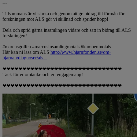
---
Tillsammans är vi starka och genom att ge bidrag till förmån för
forskningen mot ALS gör vi skillnad och sprider hopp!
Dela och sprid gärna insamlingen vidare och sätt in bidrag till ALS
forskningen!
#marcusgolfen #marcusinsamlingmotals #kampenmotals
Här kan ni läsa om ALS
http://www.hjarnfonden.se/om-
hjarnan/diagnoser/als...
❤❤❤❤❤❤❤❤❤❤❤❤❤❤❤❤❤❤❤❤❤❤❤❤❤❤❤❤❤❤
Tack för er omtanke och ert engagemang!
❤❤❤❤❤❤❤❤❤❤❤❤❤❤❤❤❤❤❤❤❤❤❤❤❤❤❤❤❤❤