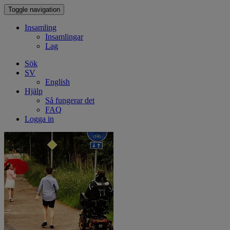
Toggle navigation
Insamling
Insamlingar
Lag
Sök
SV
English
Hjälp
Så fungerar det
FAQ
Logga in