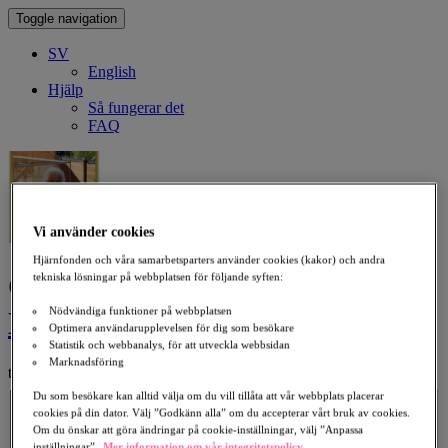
Toggle navigation
SV
English
Hjälp
Så fungerar det
FAQ
Vi använder cookies
Hjärnfonden och våra samarbetsparters använder cookies (kakor) och andra
Giv en gåva till minne av
tekniska lösningar på webbplatsen för följande syften:
Nödvändiga funktioner på webbplatsen
Margareta Schjånberg Larsson
Optimera användarupplevelsen för dig som besökare
Statistik och webbanalys, för att utveckla webbsidan
Marknadsföring
till förmån för Alzheimers sjukdom
Välj ett belopp
Du som besökare kan alltid välja om du vill tillåta att vår webbplats placerar
cookies på din dator. Välj ”Godkänn alla” om du accepterar vårt bruk av cookies.
300 kr
500 kr
1 000 kr
2 000 kr
Om du önskar att göra ändringar på cookie-inställningar, välj ”Anpassa
Belopp
inställningar”.
Mer information om vår integritetspolicy.