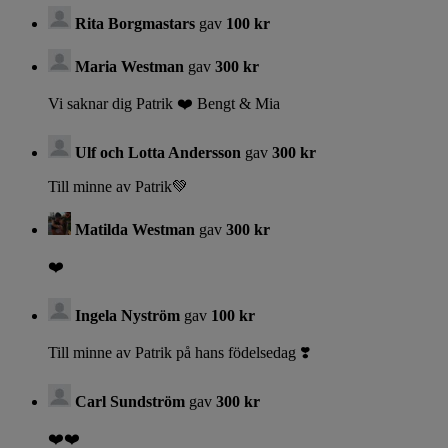
Rita Borgmastars
gav
100 kr
Maria Westman
gav
300 kr
Vi saknar dig Patrik ❤️ Bengt & Mia
Ulf och Lotta Andersson
gav
300 kr
Till minne av Patrik💚
Matilda Westman
gav
300 kr
❤️
Ingela Nyström
gav
100 kr
Till minne av Patrik på hans födelsedag ❣️
Carl Sundström
gav
300 kr
❤️❤️