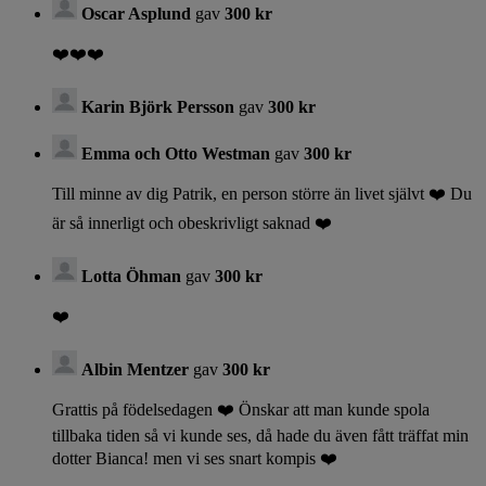
Oscar Asplund
gav
300 kr
❤️❤️❤️
Karin Björk Persson
gav
300 kr
Emma och Otto Westman
gav
300 kr
Till minne av dig Patrik, en person större än livet självt ❤️ Du
är så innerligt och obeskrivligt saknad ❤️
Lotta Öhman
gav
300 kr
❤️
Albin Mentzer
gav
300 kr
Grattis på födelsedagen ❤️ Önskar att man kunde spola
tillbaka tiden så vi kunde ses, då hade du även fått träffat min
dotter Bianca! men vi ses snart kompis ❤️