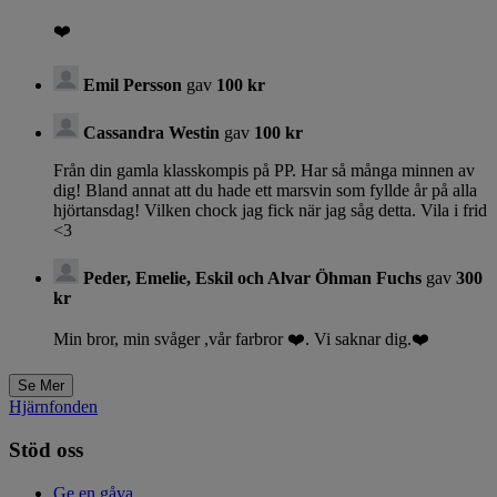
❤️
Emil Persson
gav
100 kr
Cassandra Westin
gav
100 kr
Från din gamla klasskompis på PP. Har så många minnen av
dig! Bland annat att du hade ett marsvin som fyllde år på alla
hjörtansdag! Vilken chock jag fick när jag såg detta. Vila i frid
<3
Peder, Emelie, Eskil och Alvar Öhman Fuchs
gav
300
kr
Min bror, min svåger ,vår farbror ❤️. Vi saknar dig.❤️
Hjärnfonden
Stöd oss
Ge en gåva