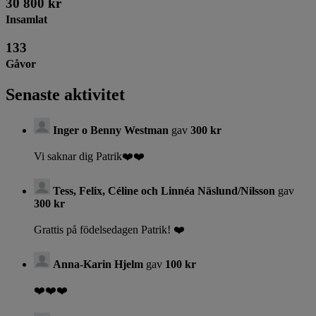
30 800 kr
Insamlat
133
Gåvor
Senaste aktivitet
Inger o Benny Westman
gav
300 kr
Vi saknar dig Patrik❤️❤️
Tess, Felix, Céline och Linnéa Näslund/Nilsson
gav
300 kr
Grattis på födelsedagen Patrik! ❤️
Anna-Karin Hjelm
gav
100 kr
❤️❤️❤️