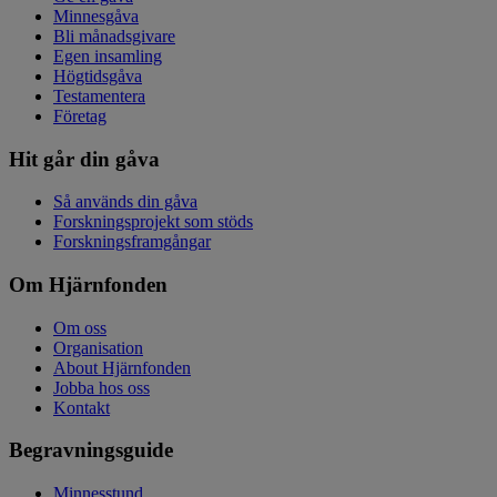
Minnesgåva
Bli månadsgivare
Egen insamling
Högtidsgåva
Testamentera
Företag
Hit går din gåva
Så används din gåva
Forskningsprojekt som stöds
Forskningsframgångar
Om Hjärnfonden
Om oss
Organisation
About Hjärnfonden
Jobba hos oss
Kontakt
Begravningsguide
Minnesstund