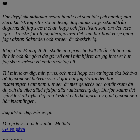
❤️
För drygt sju månader sedan hände det som inte fick hända; min
stora kärlek tog sitt sista andetag. Jag minns varje sekund från
dagarna då jag slets mellan hopp och förtvivlan som om det vore
igår – kanske för att jag återupplever det som har hänt varje gång
jag vaknar. Saknaden och sorgen är obeskrivlig.
Idag, den 24 maj 2020, skulle min prins ha fyllt 26 år. Att han inte
är här och får göra det gör så ont i mitt hjärta att jag inte vet hur
jag ska överleva ett enda andetag till.
Till minne av dig, min prins, och med hopp om att ingen ska behöva
gå igenom det helvete som vi gör har jag startat den här
insamlingen i ditt namn. Ingen är mer generös och omtänksam än
du och du ville alltid hjälpa alla runtomkring dig. Därför känns det
självklart att hylla dig, din livslust och ditt hjärta av guld genom den
här insamlingen.
Jag älskar dig. För evigt.
Din prinsessa och sambo, Matilda
Ge en gåva