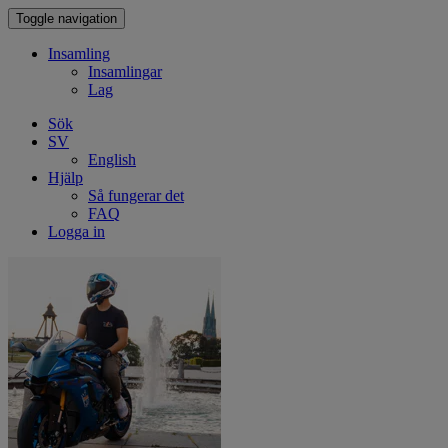
Toggle navigation
Insamling
Insamlingar
Lag
Sök
SV
English
Hjälp
Så fungerar det
FAQ
Logga in