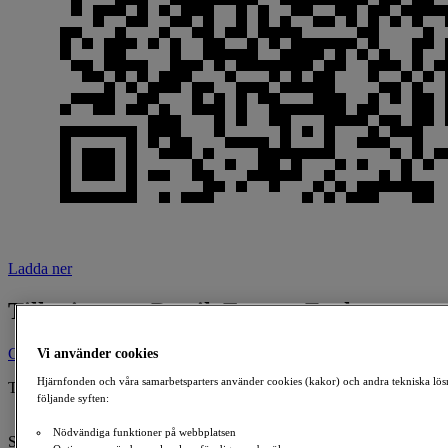
Ladda ner
Till minne av Patrik Eronen Fuchs
Ge en gåva
Vi använder cookies
Hjärnfonden och våra samarbetsparters använder cookies (kakor) och andra tekniska lös
Till minne av:
följande syften:
Patrik Eronen Fuchs
1994-05-24 - 2019-10-09
Nödvändiga funktioner på webbplatsen
Skapad av: