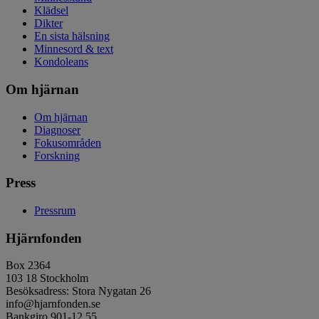
Klädsel
Dikter
En sista hälsning
Minnesord & text
Kondoleans
Om hjärnan
Om hjärnan
Diagnoser
Fokusområden
Forskning
Press
Pressrum
Hjärnfonden
Box 2364
103 18 Stockholm
Besöksadress: Stora Nygatan 26
info@hjarnfonden.se
Bankgiro 901-12 55