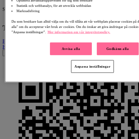
Optimera användarupplevelsen för dig som besökare
Matilda Westman
Statistik och webbanalys, för att utveckla webbsidan
Samlar in till:
Marknadsföring
Hjärnskada
Du som besökare kan alltid välja om du vill tillåta att vår webbplats placerar cookies på
Till minne av Patrik Eronen Fuchs
alla” om du accepterar vårt bruk av cookies. Om du önskar att göra ändringar på cookie-i
”Anpassa inställningar”.
Mer information om vår integritetspolicy.
Email
Facebook
LinkedIn
QR-kod
Kopiera länk
Email
Facebook
Whatsapp
QR-kod
Kopiera länk
Avvisa alla
Godkänn alla
×
Anpassa inställningar