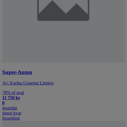
Super-Anton
Av: Karina Gonegai Linnros
78% of goal
11 750 kr
0
insamlat
dagar kvar
Insamling