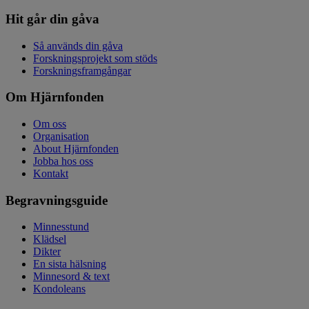
Hit går din gåva
Så används din gåva
Forskningsprojekt som stöds
Forskningsframgångar
Om Hjärnfonden
Om oss
Organisation
About Hjärnfonden
Jobba hos oss
Kontakt
Begravningsguide
Minnesstund
Klädsel
Dikter
En sista hälsning
Minnesord & text
Kondoleans