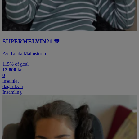
SUPERMELVIN21 💚
Av: Linda Malmström
115% of goal
13 800 kr
0
insamlat
dagar kvar
Insamling