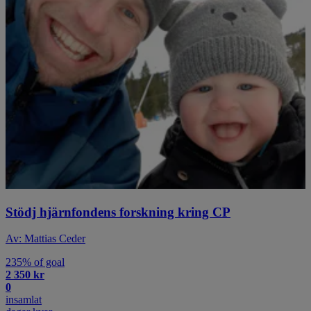
Stödj hjärnfondens forskning kring CP
Av: Mattias Ceder
235% of goal
2 350 kr
0
insamlat