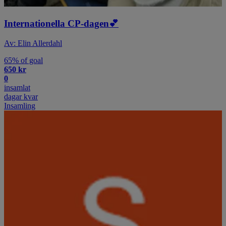
Internationella CP-dagen💕
Av: Elin Allerdahl
65% of goal
650 kr
0
insamlat
dagar kvar
Insamling