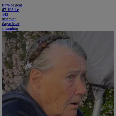
87% of goal
87 193 kr
143
insamlat
dagar kvar
Insamling