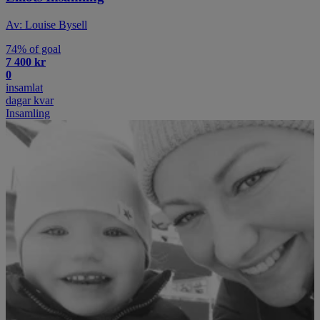
Av: Louise Bysell
74% of goal
7 400 kr
0
insamlat
dagar kvar
Insamling