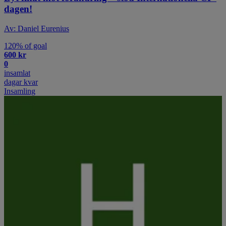
dagen!
Av: Daniel Eurenius
120% of goal
600 kr
0
insamlat
dagar kvar
Insamling