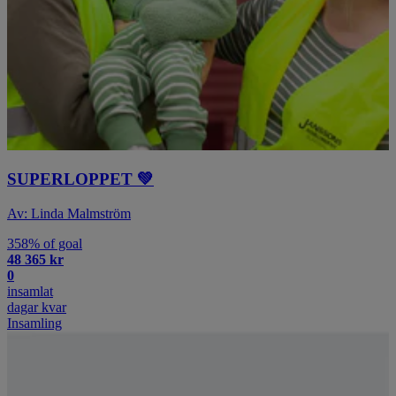
SUPERLOPPET 💚
Av: Linda Malmström
358% of goal
48 365 kr
0
insamlat
dagar kvar
Insamling