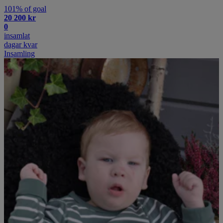
101% of goal
20 200 kr
0
insamlat
dagar kvar
Insamling