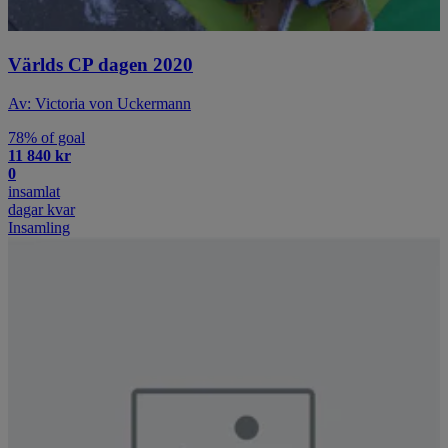
Världs CP dagen 2020
Av: Victoria von Uckermann
78% of goal
11 840 kr
0
insamlat
dagar kvar
Insamling