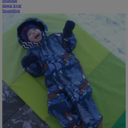
insamlat
dagar kvar
Insamling