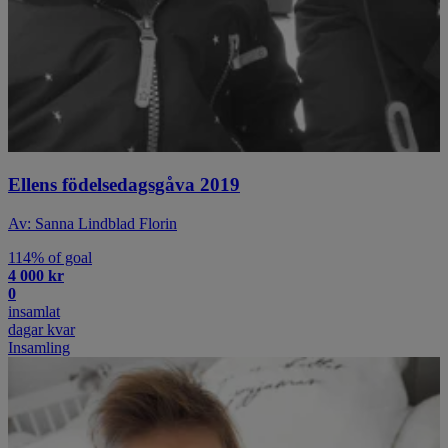
Ellens födelsedagsgåva 2019
Av: Sanna Lindblad Florin
114% of goal
4 000 kr
0
insamlat
dagar kvar
Insamling