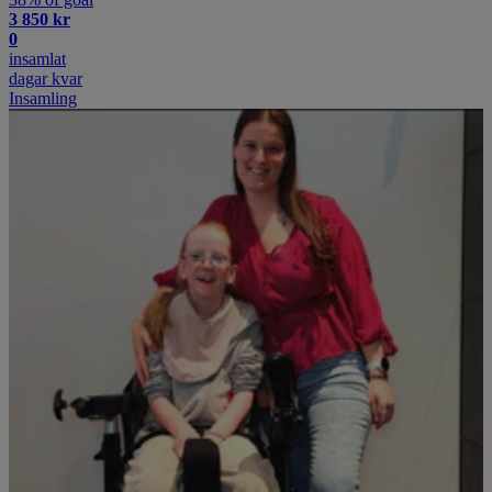
3 850 kr
0
insamlat
dagar kvar
Insamling