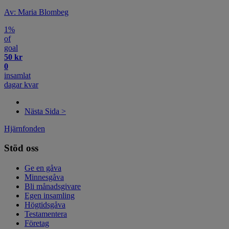
Av: Maria Blombeg
1%
of
goal
50 kr
0
insamlat
dagar kvar
Nästa Sida >
Hjärnfonden
Stöd oss
Ge en gåva
Minnesgåva
Bli månadsgivare
Egen insamling
Högtidsgåva
Testamentera
Företag