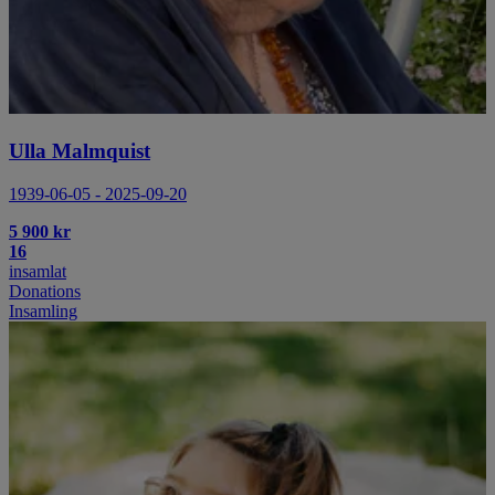
Ulla Malmquist
1939-06-05 - 2025-09-20
5 900 kr
16
insamlat
Donations
Insamling