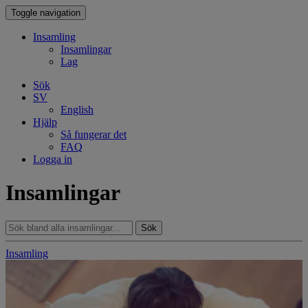
Toggle navigation
Insamling
Insamlingar
Lag
Sök
SV
English
Hjälp
Så fungerar det
FAQ
Logga in
Insamlingar
Sök
Insamling