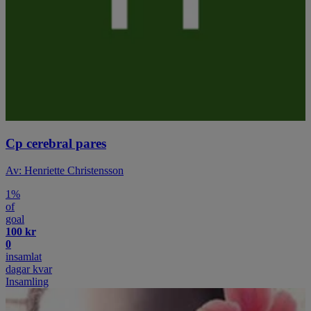
Cp cerebral pares
Av: Henriette Christensson
1%
of
goal
100 kr
0
insamlat
dagar kvar
Insamling