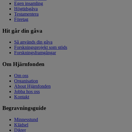
Egen insamling
Högtidsgåva
Testamentera
Företag
Hit går din gåva
Så används din gåva
Forskningsprojekt som stöds
Forskningsframgångar
Om Hjärnfonden
Om oss
Organisation
About Hjärnfonden
Jobba hos oss
Kontakt
Begravningsguide
Minnesstund
Klädsel
Dikter