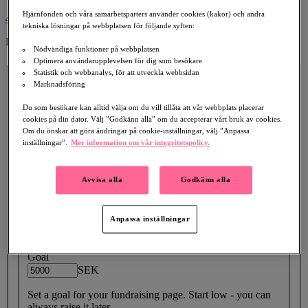
Hjärnfonden och våra samarbetsparters använder cookies (kakor) och andra
4
tekniska lösningar på webbplatsen för följande syften:
Publish Your Fundraiser
Nödvändiga funktioner på webbplatsen
Optimera användarupplevelsen för dig som besökare
Fundraiser Details
Statistik och webbanalys, för att utveckla webbsidan
Headline
Marknadsföring
Description
Du som besökare kan alltid välja om du vill tillåta att vår webbplats placerar
cookies på din dator. Välj ”Godkänn alla” om du accepterar vårt bruk av cookies.
Om du önskar att göra ändringar på cookie-inställningar, välj ”Anpassa
inställningar”.
Mer information om vår integritetspolicy.
Emphasise your personal fundraising story, and try to answer
Avvisa alla
Godkänn alla
following questions: What are you fundraising for and why is it
important to you? How will the funds be used? How can
people help?
Anpassa inställningar
Goal
Goal
SEK
Set a goal for your fundraising page. Start low - you can
always raise it later.