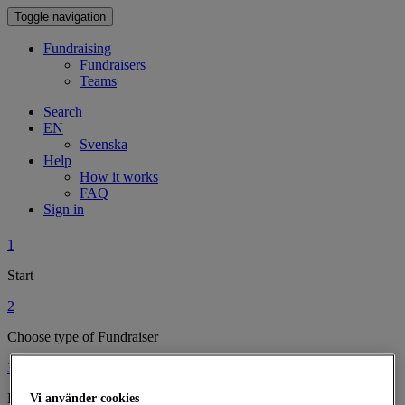
Toggle navigation
Fundraising
Fundraisers
Teams
Search
EN
Svenska
Help
How it works
FAQ
Sign in
1
Start
2
Choose type of Fundraiser
3
Personalise Your Fundraiser
Vi använder cookies