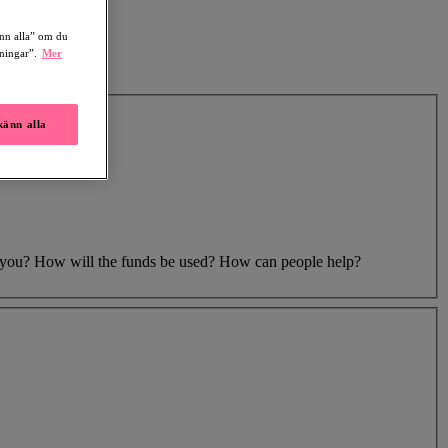
änn alla” om du
lningar”.
Mer
änn alla
to you? How will the funds be used? How can people help?