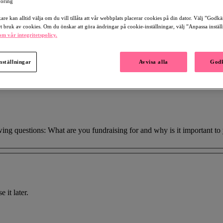
öring
re kan alltid välja om du vill tillåta att vår webbplats placerar cookies på din dator. Välj ”Godk
rt bruk av cookies. Om du önskar att göra ändringar på cookie-inställningar, välj ”Anpassa instäl
m vår integritetspolicy.
nställningar
Avvisa alla
Godk
owing questions: What are you fundraising for and why is it important 
 it later.