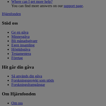
Where can I get more help?
You can find more answers on our
support page
.
Hjärnfonden
Stöd oss
Ge en gåva
Minnesgåva
Bli månadsgivare
Egen insamling
Högtidsgåva
Testamentera
Företag
Hit går din gåva
Så används din gåva
Forskningsprojekt som stöds
Forskningsframgångar
Om Hjärnfonden
Om oss