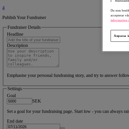
Marknadsf
4
Du som besöka
accepterar vå
Publish Your Fundraiser
information o
Fundraiser Details
Headline
Anpassa i
Description
Emphasise your personal fundraising story, and try to answer foll
Settings
Goal
SEK
Set a goal for your fundraising page. Start low - you can always raise
End date