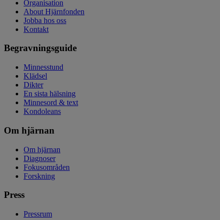
Organisation
About Hjärnfonden
Jobba hos oss
Kontakt
Begravningsguide
Minnesstund
Klädsel
Dikter
En sista hälsning
Minnesord & text
Kondoleans
Om hjärnan
Om hjärnan
Diagnoser
Fokusområden
Forskning
Press
Pressrum