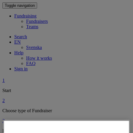
Toggle navigation
Fundraising
Fundraisers
Teams
Search
EN
Svenska
Help
How it works
FAQ
Sign in
1
Start
2
Choose type of Fundraiser
3
Personalise Your Fundraiser