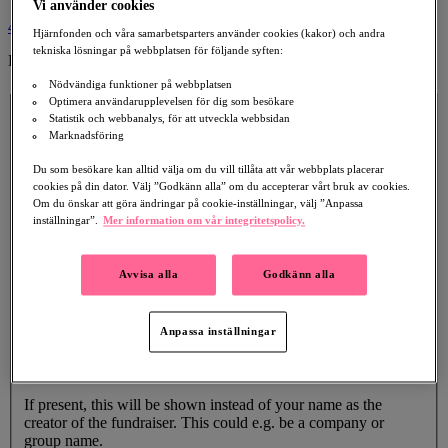
Vi använder cookies
4
Hjärnfonden och våra samarbetsparters använder cookies (kakor) och andra
tekniska lösningar på webbplatsen för följande syften:
Publish Your Fundraiser
Nödvändiga funktioner på webbplatsen
Fundraiser Details
Optimera användarupplevelsen för dig som besökare
Headline
Statistik och webbanalys, för att utveckla webbsidan
Marknadsföring
Description
Du som besökare kan alltid välja om du vill tillåta att vår webbplats placerar
cookies på din dator. Välj ”Godkänn alla” om du accepterar vårt bruk av cookies.
Om du önskar att göra ändringar på cookie-inställningar, välj ”Anpassa
inställningar”.
Mer information om vår integritetspolicy.
Emphasise your personal fundraising story, and try to answer
Avvisa alla
Godkänn alla
following questions: What are you fundraising for and why is it
important to you? How will the funds be used? How can
people help?
Anpassa inställningar
Name Shown
If present, this will be shown instead of your name as the
creator of the fundraiser. This could e.g. be a company or
group name.