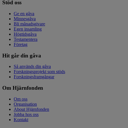
Stöd oss
Ge en gåva
Minnesgåva
Bli månadsgivare
Egen insamling
Högtidsgåva
Testamentera
Företag
Hit går din gåva
Så används din gåva
Forskningsprojekt som stöds
Forskningsframgångar
Om Hjärnfonden
Om oss
Organisation
About Hjärnfonden
Jobba hos oss
Kontakt