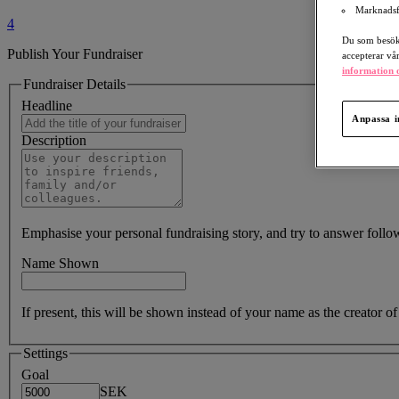
Marknadsf
4
Du som besöka
Publish Your Fundraiser
accepterar vå
information o
Fundraiser Details
Headline
Anpassa i
Description
Emphasise your personal fundraising story, and try to answer foll
Name Shown
If present, this will be shown instead of your name as the creator 
Settings
Goal
SEK