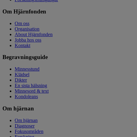
Om Hjärnfonden
Om oss
Organisation
About Hjärnfonden
Jobba hos oss
Kontakt
Begravningsguide
Minnesstund
Klädsel
Dikter
En sista hälsning
Minnesord & text
Kondoleans
Om hjärnan
Om hjärnan
Diagnoser
Fokusområden
Forskning