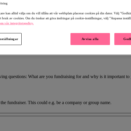
öring
re kan alltid välja om du vill tillåta att vår webbplats placerar cookies på din dator. Välj ”Godk
rt bruk av cookies. Om du önskar att göra ändringar på cookie-inställningar, välj ”Anpassa instäl
m vår integritetspolicy.
nställningar
Avvisa alla
Godk
owing questions: What are you fundraising for and why is it important 
of the fundraiser. This could e.g. be a company or group name.