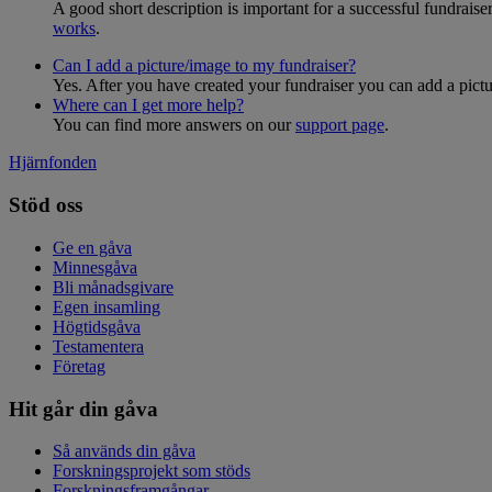
A good short description is important for a successful fundrais
works
.
Can I add a picture/image to my fundraiser?
Yes. After you have created your fundraiser you can add a pictu
Where can I get more help?
You can find more answers on our
support page
.
Hjärnfonden
Stöd oss
Ge en gåva
Minnesgåva
Bli månadsgivare
Egen insamling
Högtidsgåva
Testamentera
Företag
Hit går din gåva
Så används din gåva
Forskningsprojekt som stöds
Forskningsframgångar