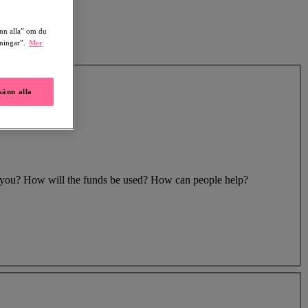
änn alla” om du
lningar”.
Mer
änn alla
to you? How will the funds be used? How can people help?