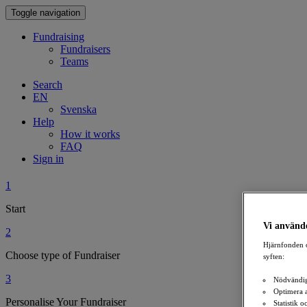
Toggle navigation
Fundraising
Fundraisers
Teams
Search
EN
Svenska
Help
How it works
FAQ
Sign in
1
Start
Vi använde
2
Hjärnfonden o
Choose type of Fundraiser
syften:
3
Nödvändig
Optimera 
Personalise Your Fundraiser
Statistik 