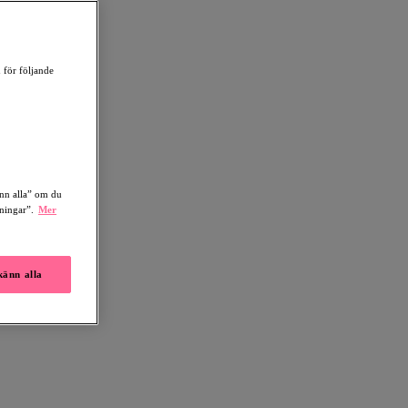
 för följande
änn alla” om du
lningar”.
Mer
änn alla