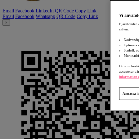
Email
Facebook
LinkedIn
QR Code
Copy Link
Vi använde
Email
Facebook
Whatsapp
QR Code
Copy Link
×
Hjärnfonden o
syften:
Nödvändig
Optimera 
Statistik 
Marknadsf
Du som besöka
accepterar vå
information o
Anpassa i