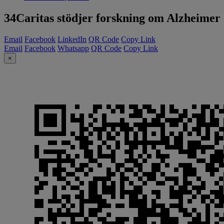
34Caritas stödjer forskning om Alzheimer
Email
Facebook
LinkedIn
QR Code
Copy Link
Email
Facebook
Whatsapp
QR Code
Copy Link
×