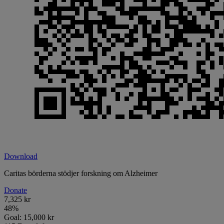
Download
Caritas börderna stödjer forskning om Alzheimer
Donate
7,325 kr
48
%
Goal:
15,000 kr