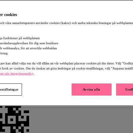
r cookies
ch våra samarbetsparters använder cookies (kakor) och andra tekniska lösningar på webbplatsen
a funktioner på webbplatsen
användarupplevelsen för dig som besökare
och webbanalys, för att utveckla webbsidan
öring
re kan alltid välja om du vill tillåta att vår webbplats placerar cookies på din dator. Välj ”Godk
rt bruk av cookies. Om du önskar att göra ändringar på cookie-inställningar, välj ”Anpassa instäl
m vår integritetspolicy.
nställningar
Avvisa alla
Godk