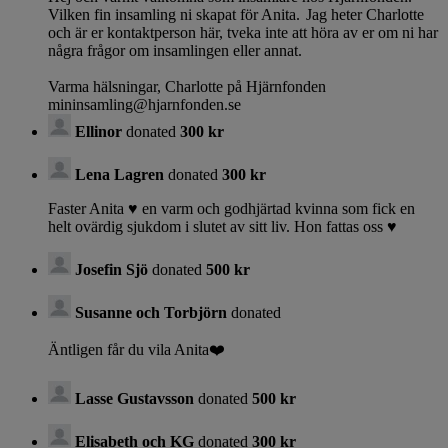
Vilken fin insamling ni skapat för Anita. Jag heter Charlotte
och är er kontaktperson här, tveka inte att höra av er om ni har
några frågor om insamlingen eller annat.
Varma hälsningar, Charlotte på Hjärnfonden
mininsamling@hjarnfonden.se
Ellinor
donated
300 kr
Lena Lagren
donated
300 kr
Faster Anita ♥️ en varm och godhjärtad kvinna som fick en
helt ovärdig sjukdom i slutet av sitt liv. Hon fattas oss ♥️
Josefin Sjö
donated
500 kr
Susanne och Torbjörn
donated
Äntligen får du vila Anita❤️
Lasse Gustavsson
donated
500 kr
Elisabeth och KG
donated
300 kr