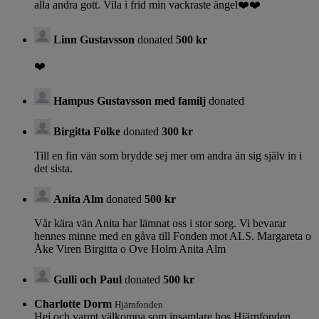
alla andra gott. Vila i frid min vackraste ängel❤️❤️
Linn Gustavsson
donated
500 kr
❤️
Hampus Gustavsson med familj
donated
Birgitta Folke
donated
300 kr
Till en fin vän som brydde sej mer om andra än sig själv in i
det sista.
Anita Alm
donated
500 kr
Vår kära vän Anita har lämnat oss i stor sorg. Vi bevarar
hennes minne med en gåva till Fonden mot ALS. Margareta o
Åke Viren Birgitta o Ove Holm Anita Alm
Gulli och Paul
donated
500 kr
Charlotte Dorm
Hjärnfonden
Hej och varmt välkomna som insamlare hos Hjärnfonden.