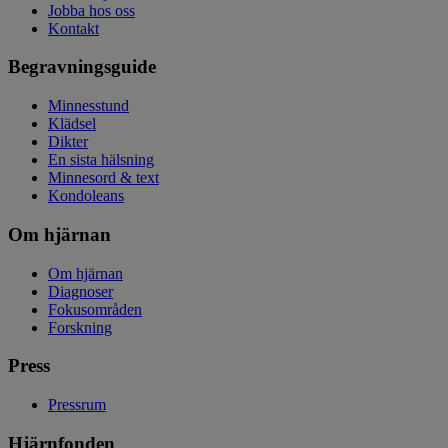
Jobba hos oss
Kontakt
Begravningsguide
Minnesstund
Klädsel
Dikter
En sista hälsning
Minnesord & text
Kondoleans
Om hjärnan
Om hjärnan
Diagnoser
Fokusområden
Forskning
Press
Pressrum
Hjärnfonden