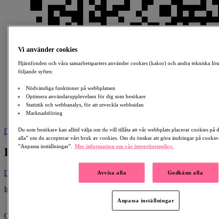
Vi använder cookies
Hjärnfonden och våra samarbetsparters använder cookies (kakor) och andra tekniska lös
följande syften:
Nödvändiga funktioner på webbplatsen
Optimera användarupplevelsen för dig som besökare
Statistik och webbanalys, för att utveckla webbsidan
Marknadsföring
Du som besökare kan alltid välja om du vill tillåta att vår webbplats placerar cookies på
Download
alla” om du accepterar vårt bruk av cookies. Om du önskar att göra ändringar på cookie-i
”Anpassa inställningar”.
Mer information om vår integritetspolicy.
In Memory Of Anita Sjöö
Donate
Avvisa alla
Godkänn alla
In Memory Of:
Anita Sjöö
Anpassa inställningar
1942-06-10 - 2026-03-18
Created By: