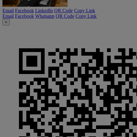
Email
Facebook
LinkedIn
QR Code
Copy Link
Email
Facebook
Whatsapp
QR Code
Copy Link
×