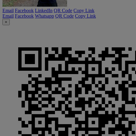
Email
Facebook
LinkedIn
QR Code
Copy Link
Email
Facebook
Whatsapp
QR Code
Copy Link
×