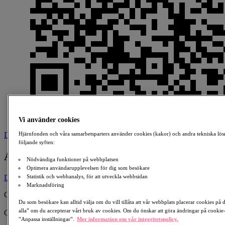
Vi använder cookies
Hjärnfonden och våra samarbetsparters använder cookies (kakor) och andra tekniska lös
Download
följande syften:
Axels klassiker
Nödvändiga funktioner på webbplatsen
Optimera användarupplevelsen för dig som besökare
Statistik och webbanalys, för att utveckla webbsidan
Donate
Marknadsföring
Created By:
Du som besökare kan alltid välja om du vill tillåta att vår webbplats placerar cookies på
Lisa Oltegen
alla” om du accepterar vårt bruk av cookies. Om du önskar att göra ändringar på cookie-i
Collecting for:
”Anpassa inställningar”.
Mer information om vår integritetspolicy.
ALS