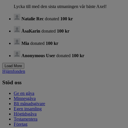
Lycka till med den sista utmaningen vår bäste Axel!
Natalie Rec
donated
100 kr
ÅsaKarin
donated
100 kr
Mia
donated
100 kr
Anonymous User
donated
100 kr
Hjärnfonden
Stöd oss
Ge en gåva
Minnesgåva
Bli månadsgivare
Egen insamling
Högtidsgåva
Testamentera
Företag