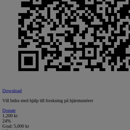
Download
Vill bidra med hjälp till forskning på hjärntumörer
Donate
1,200 kr
24
%
Goal:
5,000 kr