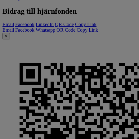
Bidrag till hjärnfonden
Email
Facebook
LinkedIn
QR Code
Copy Link
Email
Facebook
Whatsapp
QR Code
Copy Link
×