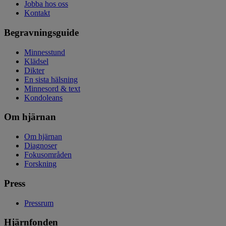
Jobba hos oss
Kontakt
Begravningsguide
Minnesstund
Klädsel
Dikter
En sista hälsning
Minnesord & text
Kondoleans
Om hjärnan
Om hjärnan
Diagnoser
Fokusområden
Forskning
Press
Pressrum
Hjärnfonden