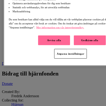
Optimera användarupplevelsen för dig som besökare
Statistik och webbanalys, för att utveckla webbsidan
Marknadsföring
Du som besökare kan alltid välja om du vill tillåta att vår webbplats placerar cookies på
alla” om du accepterar vårt bruk av cookies. Om du önskar att göra ändringar på cookie-i
”Anpassa inställningar”.
Mer information om vår integritetspolicy.
Avvisa alla
Godkänn alla
Anpassa inställningar
Download
Bidrag till hjärnfonden
Donate
Created By:
Fredrik Andersson
Collecting for:
Hjärnan