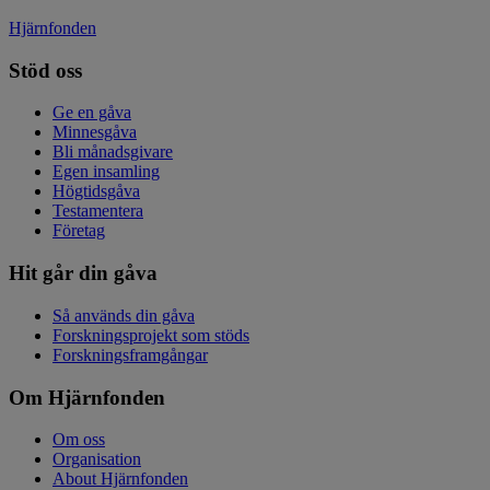
Hjärnfonden
Stöd oss
Ge en gåva
Minnesgåva
Bli månadsgivare
Egen insamling
Högtidsgåva
Testamentera
Företag
Hit går din gåva
Så används din gåva
Forskningsprojekt som stöds
Forskningsframgångar
Om Hjärnfonden
Om oss
Organisation
About Hjärnfonden