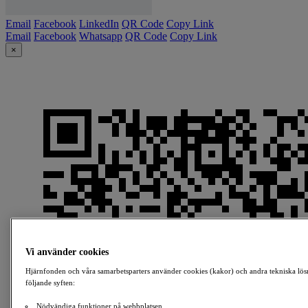
Email
Facebook
LinkedIn
QR Code
Copy Link
Email
Facebook
Whatsapp
QR Code
Copy Link
×
Vi använder cookies
Hjärnfonden och våra samarbetsparters använder cookies (kakor) och andra tekniska lös
följande syften:
Nödvändiga funktioner på webbplatsen