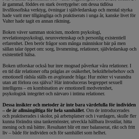
år gammal, föddes en stark övertygelse: om dessa tidlösa
livsfilosofiska verktyg, övningar i självledarskap och mental styrka
hade varit mer tillgängliga och praktiserats i unga år, kanske livet för
Valter hade tagit en annan riktning.
Boken väver samman stoicism, modern psykologi,
revelationspsykologi, neurovetenskap och personlig existentiell
erfarenhet. Den berör frågor som många människor bär på men
sällan talar öppet om: sorg, livsmening, relationer, självledarskap och
existentiell hälsa.
Boken utforskar också hur inre mognad påverkar våra relationer. I
en tid där relationer ofta präglas av osäkerhet, bekräftelsebehov och
emotionell rädsla ställs en avgörande fråga: Hur möter vi varandra
utan att förlora oss själva? Här introduceras begreppet sexuell
intelligens – en kombination av emotionell medvetenhet,
psykologisk integritet och närvaro i intima relationer.
Dessa insikter och metoder är inte bara värdefulla för individen
– de är allmängiltiga för hela samhället
. Om de introducerades
och praktiserades i skolor, på arbetsplatser och i vardagen, skulle fler
kunna förändra sina tankemönster, utveckla hållbara livsstilar, hitta
mening och må bättre. Resultatet blir ett mer balanserat, rikt och fritt
liv – både för individen och för samhället som helhet.