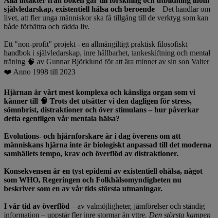
Alla intäkter från boken går till forskning och utbildning inom
självledarskap, existentiell hälsa och beroende
– Det handlar om
livet, att fler unga människor ska få tillgång till de verktyg som kan
både förbättra och rädda liv.
Ett "non-profit" projekt - en allmängiltigt praktisk filosofiskt
handbok i självledarskap, inre hållbarhet, tankeskiftning och mental
träning 🧠 av Gunnar Björklund för att ära minnet av sin son Valter
❤️ Anno 1998 till 2023
Hjärnan är vårt mest komplexa och känsliga organ som vi
känner till 🧠 Trots det utsätter vi den dagligen för stress,
sömnbrist, distraktioner och över stimulans – hur påverkar
detta egentligen vår mentala hälsa?
Evolutions- och hjärnforskare är i dag överens om att
människans hjärna inte är biologiskt anpassad till det moderna
samhällets tempo, krav och överflöd
av distraktioner.
Konsekvensen är en tyst epidemi av existentiell ohälsa, något
som WHO, Regeringen och Folkhälsomyndigheten nu
beskriver som en av vår tids största utmaningar.
I vår tid av överflöd
– av valmöjligheter, jämförelser och ständig
information – uppstår fler inre stormar än yttre.
Den största kampen