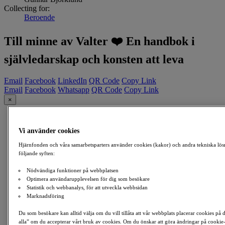
Collecting for:
Beroende
Till minne av Valter ❤️ En handbok i
självledarskap och konsten att leva
Email
Facebook
LinkedIn
QR Code
Copy Link
Email
Facebook
Whatsapp
QR Code
Copy Link
×
Vi använder cookies
Hjärnfonden och våra samarbetsparters använder cookies (kakor) och andra tekniska lös
följande syften:
Nödvändiga funktioner på webbplatsen
Optimera användarupplevelsen för dig som besökare
Statistik och webbanalys, för att utveckla webbsidan
Marknadsföring
Du som besökare kan alltid välja om du vill tillåta att vår webbplats placerar cookies på
alla” om du accepterar vårt bruk av cookies. Om du önskar att göra ändringar på cookie-i