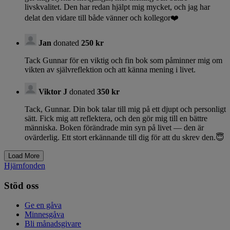
livskvalitet. Den har redan hjälpt mig mycket, och jag har
delat den vidare till både vänner och kollegor❤️
Jan
donated
250 kr
Tack Gunnar för en viktig och fin bok som påminner mig om
vikten av självreflektion och att känna mening i livet.
Viktor J
donated
350 kr
Tack, Gunnar. Din bok talar till mig på ett djupt och personligt
sätt. Fick mig att reflektera, och den gör mig till en bättre
människa. Boken förändrade min syn på livet — den är
ovärderlig. Ett stort erkännande till dig för att du skrev den.😇
Hjärnfonden
Stöd oss
Ge en gåva
Minnesgåva
Bli månadsgivare