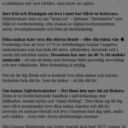
vi utkämpas inte mot världen, utan inom oss själva.
Inre frid och förmågan att leva i nuet har blivit en bristvara.
Hjärnforskare talar nu om ”brain rot” – hjärnans ”förruttnelse” som
följd av överbelastning, ofta orsakat av digital överkonsumtion,
stress, överanalyserande och brist på återhämtning.
Dina tankar kan vara din största fiende – eller din bästa vän
🧠.
Forskning visar att över 15 % av befolkningen fastnar i negativa
tankemönster som kan leda till stress, utbrändhet, beroende och i
värsta fall suicidala tankar.
Dessutom har mer än 40 % ett statiskt
tankesätt
– ett sätt att tänka som bromsar både personlig utveckling
och inre välmående. Men förändring är möjlig.
När du lär dig förstå och ta kontroll över dina tankar och känslor
förändras hela ditt liv. Som du tänker – så blir ditt liv.
Om boken Självbetraktelser – Det finns inte mer tid att förlora:
Detta är en livsförändrande handbok i självledarskap, inre
hållbarhet, mental styrka och “mind shifting”. Den riktar sig till dig
som vill ta kommandot över dina tankar, känslor och ditt liv,
utveckla ett starkare förnuft och leva i harmoni med dig själv, andra
och världen –
även mitt i livets ofrånkomliga stormar.
När Gunnar Björklunds son Valter tragiskt gick bort 2023, endast 24