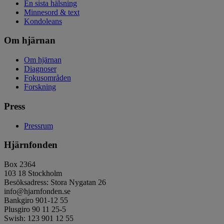
En sista hälsning
Minnesord & text
Kondoleans
Om hjärnan
Om hjärnan
Diagnoser
Fokusområden
Forskning
Press
Pressrum
Hjärnfonden
Box 2364
103 18 Stockholm
Besöksadress: Stora Nygatan 26
info@hjarnfonden.se
Bankgiro 901-12 55
Plusgiro 90 11 25-5
Swish: 123 901 12 55