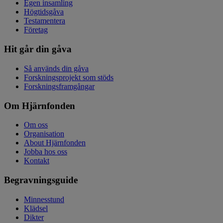
Egen insamling
Högtidsgåva
Testamentera
Företag
Hit går din gåva
Så används din gåva
Forskningsprojekt som stöds
Forskningsframgångar
Om Hjärnfonden
Om oss
Organisation
About Hjärnfonden
Jobba hos oss
Kontakt
Begravningsguide
Minnesstund
Klädsel
Dikter