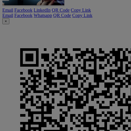
Email
Facebook
LinkedIn
QR Code
Copy Link
Email
Facebook
Whatsapp
QR Code
Copy Link
×