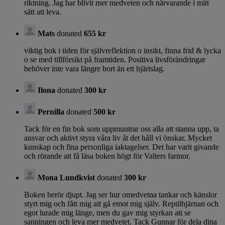
riktning. Jag har blivit mer medveten och närvarande i mitt
sätt att leva.
Mats
donated
655 kr
viktig bok i tiden för självreflektion o insikt, finna frid & lycka
o se med tillförsikt på framtiden. Positiva livsförändringar
behöver inte vara längre bort än ett hjärtslag.
Ilona
donated
300 kr
Pernilla
donated
500 kr
Tack för en fin bok som uppmuntrar oss alla att stanna upp, ta
ansvar och aktivt styra våra liv åt det håll vi önskar. Mycket
kunskap och fina personliga iaktagelser. Det har varit givande
och rörande att få läsa boken högt för Valters farmor.
Mona Lundkvist
donated
300 kr
Boken berör djupt. Jag ser hur omedvetna tankar och känslor
styrt mig och fått mig att gå emot mig själv. Reptilhjärnan och
egot lurade mig länge, men du gav mig styrkan att se
sanningen och leva mer medvetet. Tack Gunnar för dela dina