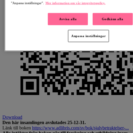
”Anpassa inställningar”.
Mer information om vår integritetspolicy.
Avvisa alla
Godkänn alla
Anpassa inställningar
Download
Den här insamlingen avslutades 25-12-31.
Länk till boken
https://www.adlibris.com/sv/bok/sjalvbetraktelser-...