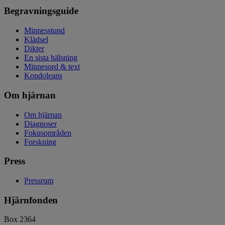
Begravningsguide
Minnesstund
Klädsel
Dikter
En sista hälsning
Minnesord & text
Kondoleans
Om hjärnan
Om hjärnan
Diagnoser
Fokusområden
Forskning
Press
Pressrum
Hjärnfonden
Box 2364