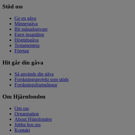
Stöd oss
Ge en gåva
Minnesgåva
Bli månadsgivare
Egen insamling
Högtidsgåva
Testamentera
Företag
Hit går din gåva
Så används din gåva
Forskningsprojekt som stöds
Forskningsframgångar
Om Hjärnfonden
Om oss
Organisation
About Hjärnfonden
Jobba hos oss
Kontakt