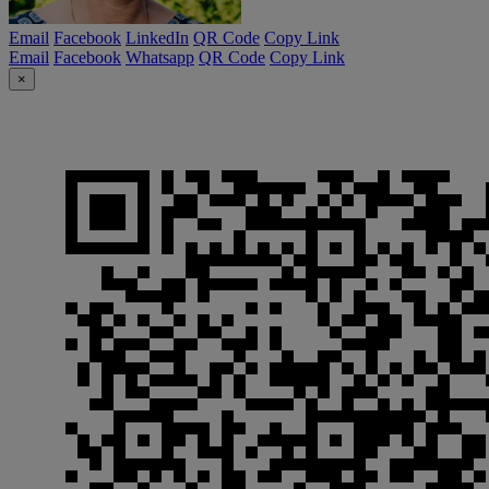
Email
Facebook
LinkedIn
QR Code
Copy Link
Email
Facebook
Whatsapp
QR Code
Copy Link
×