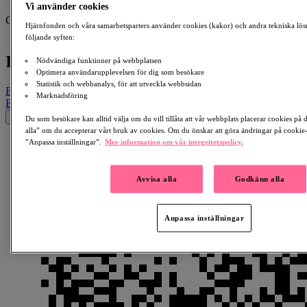
Vi använder cookies
Axel & Joel Wiktor
Collecting for:
Hjärnfonden och våra samarbetsparters använder cookies (kakor) och andra tekniska lös
Hjärnan
följande syften:
In Memory Of Gertrud Wiktor
Nödvändiga funktioner på webbplatsen
Optimera användarupplevelsen för dig som besökare
Statistik och webbanalys, för att utveckla webbsidan
Email
Facebook
LinkedIn
QR Code
Copy Link
Marknadsföring
Email
Facebook
Whatsapp
QR Code
Copy Link
×
Du som besökare kan alltid välja om du vill tillåta att vår webbplats placerar cookies på
alla” om du accepterar vårt bruk av cookies. Om du önskar att göra ändringar på cookie-i
”Anpassa inställningar”.
Mer information om vår integritetspolicy.
Avvisa alla
Godkänn alla
Anpassa inställningar