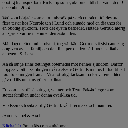
obotlig hjärnsjukdom. En kamp som sjukdomen till slut vann den 9
december 2024.
Vad som började som ett rutinbesök på vårdcentralen, följdes av
flera tester hos Neurologen i Lund och slutade med en diagnos för
en obotlig sjukdom. Trots det dystra beskedet, slutade Gertrud aldrig
att sprida värme i hemmet den sista tiden.
Måndagen efter andra advent, tog vår kära Gertrud sitt sista andetag
omgiven av sin familj och den fina personalen på Lunds palliativa
enheten i St Lars.
Än så länge finns det inget botemedel mot hennes sjukdom. Därför
hoppas vi att insamlingen i vår älskade Gertruds minne, bidrar till att
föra forskningen framåt. Vi är otroligt tacksamma för varenda liten
gåva. Tillsammans gör vi skillnad.
Ett stort tack till släktingar, vänner och Tetra Pak-kollegor som
stöttat familjen under denna overkliga tid.
Vi älskar och saknar dig Gertrud, vår fina maka och mamma.
/Anders, Joel & Axel
Klicka här
för att läsa om sjukdomen