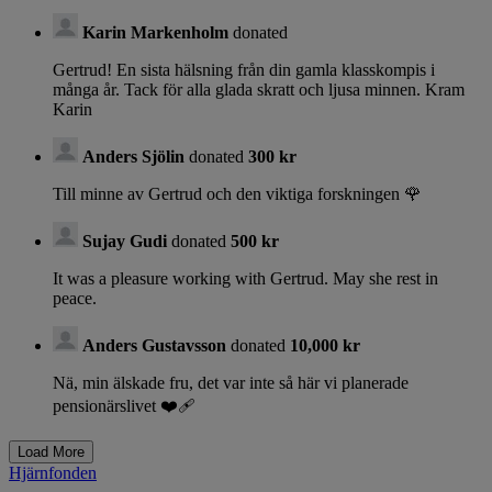
Karin Markenholm
donated
Gertrud! En sista hälsning från din gamla klasskompis i
många år. Tack för alla glada skratt och ljusa minnen. Kram
Karin
Anders Sjölin
donated
300 kr
Till minne av Gertrud och den viktiga forskningen 🌹
Sujay Gudi
donated
500 kr
It was a pleasure working with Gertrud. May she rest in
peace.
Anders Gustavsson
donated
10,000 kr
Nä, min älskade fru, det var inte så här vi planerade
pensionärslivet ❤️‍🩹
Hjärnfonden