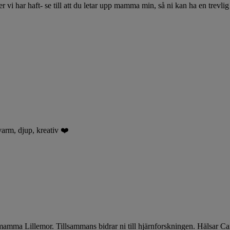
r vi har haft- se till att du letar upp mamma min, så ni kan ha en trev
arm, djup, kreativ ❤️
r mamma Lillemor. Tillsammans bidrar ni till hjärnforskningen. Hälsar C