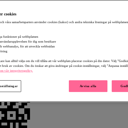
r cookies
ch våra samarbetsparters använder cookies (kakor) och andra tekniska lösningar på webbplatsen
a funktioner på webbplatsen
användarupplevelsen för dig som besökare
och webbanalys, för att utveckla webbsidan
öring
re kan alltid välja om du vill tillåta att vår webbplats placerar cookies på din dator. Välj ”Godk
rt bruk av cookies. Om du önskar att göra ändringar på cookie-inställningar, välj ”Anpassa instäl
m vår integritetspolicy.
nställningar
Avvisa alla
Godk