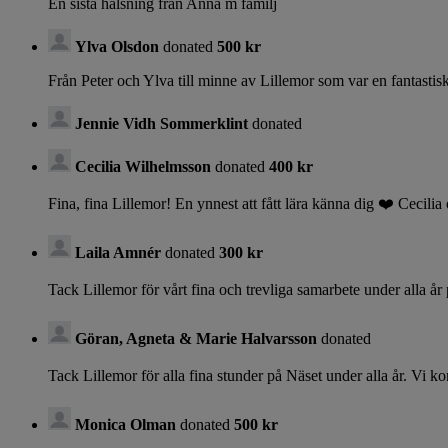
En sista hälsning från Anna m familj
Ylva Olsdon
donated
500 kr
Från Peter och Ylva till minne av Lillemor som var en fantastis
Jennie Vidh Sommerklint
donated
Cecilia Wilhelmsson
donated
400 kr
Fina, fina Lillemor! En ynnest att fått lära känna dig ❤️ Cecilia
Laila Amnér
donated
300 kr
Tack Lillemor för vårt fina och trevliga samarbete under alla å
Göran, Agneta & Marie Halvarsson
donated
Tack Lillemor för alla fina stunder på Näset under alla år. Vi k
Monica Olman
donated
500 kr