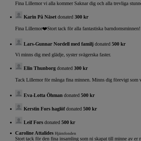
Fina Lillemor vi alla kommer Saknar dig och alla trevliga stunne
Karin På Näset
donated
300 kr
Fina Lillemor❤️Stort tack för alla fantastiska barndomsminnen!
Lars-Gunnar Nordell med familj
donated
500 kr
Vi minns dig med glädje, syster svägerska faster.
Elin Thunborg
donated
300 kr
Tack Lillemor för många fina minnen. Minns dig förevigt som v
Eva-Lotta Öhman
donated
500 kr
Kerstin Fors haglöf
donated
500 kr
Leif Fors
donated
500 kr
Caroline Attalides
Hjärnfonden
Stort tack för den fina insamling som ni skapat till minne av e