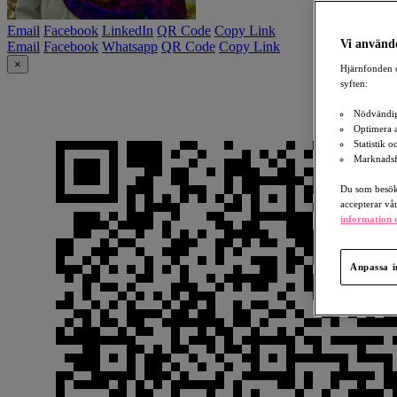
Email
Facebook
LinkedIn
QR Code
Copy Link
Vi använde
Email
Facebook
Whatsapp
QR Code
Copy Link
×
Hjärnfonden o
syften:
Nödvändig
Optimera 
Statistik 
Marknadsf
Du som besöka
accepterar vå
information o
Anpassa i