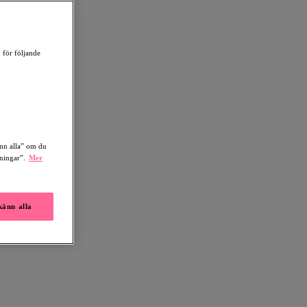
 för följande
änn alla” om du
lningar”.
Mer
änn alla