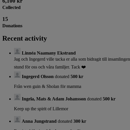
6,100 kr
Collected
15
Donations
Recent activity
Linnéa Naamany Ekstrand
Jag och Ingegerd ville tacka er alla som bidragit till insamling
stund för oss och våra familjer. Tack ❤️
Ingegerd Olsson
donated
500 kr
Från wen guin & Sholan för mamma
Ingela, Mats & Adam Johansson
donated
500 kr
Keep up the spirit of Lillemor
Anna Jungstrand
donated
300 kr