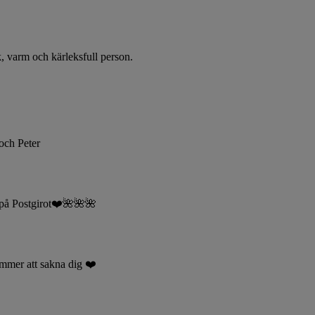
k, varm och kärleksfull person.
 och Peter
r på Postgirot❤️🌺🌺🌺
ommer att sakna dig ❤️