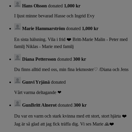
Hans Olsson
donated
1,000 kr
I ljust minne bevarad Hasse och Ingrid Evy
Marie Hammarström
donated
1,000 kr
En sista hälsning. Vila i frid ❤️ Britt-Marie Malin - Peter med
familj Niklas - Marie med familj
Diana Pettersson
donated
300 kr
Du finns alltid med oss, min fina lekmoster♡ /Diana och Jens
Gunvi Yrjänä
donated
Vårt varma deltagande ❤
GunBritt Alnerot
donated
300 kr
Du var en varm och stark kvinna med ett stort, stort hjärta ❤️
Jag är så glad att jag fick träffa dig. Vi ses Marie 🙏❤️