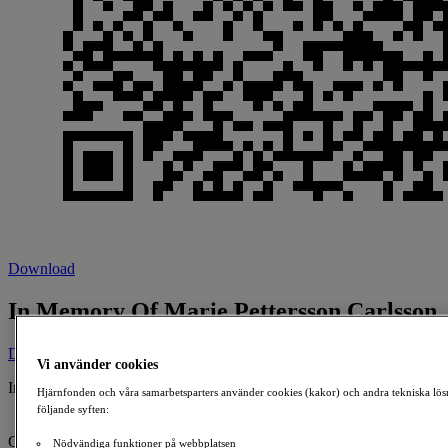
Download
In Memory Of Marie Pettersson Carlsson
Donate
Vi använder cookies
In Memory Of:
Hjärnfonden och våra samarbetsparters använder cookies (kakor) och andra tekniska lös
Marie Pettersson Carlsson
följande syften:
1963-12-25 - 2022-10-04
Created By:
Nödvändiga funktioner på webbplatsen