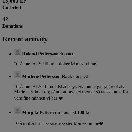
15,663 kr
Collected
42
Donations
Recent activity
Roland Pettersson
donated
”GÅ mot ALS” till min dotter Maries minne
Marlene Pettersson Bäck
donated
”GÅ mot ALS” I min älskade systers minne går jag mot als.
Marie vi saknar dig oändligt mycket men är så tacksamma för
våra fina minnen vi har ❤️
Margita Pettersson
donated
100 kr
”Gå mot ALS” i saknade syster Maries minne❤️