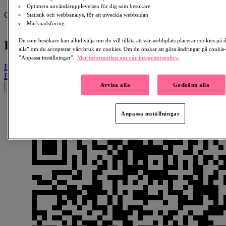
Tess Forsman
Optimera användarupplevelsen för dig som besökare
Collecting for:
Statistik och webbanalys, för att utveckla webbsidan
ALS
Marknadsföring
Du som besökare kan alltid välja om du vill tillåta att vår webbplats placerar cookies på
In Memory Of Marie Pettersson Carlsson
alla” om du accepterar vårt bruk av cookies. Om du önskar att göra ändringar på cookie-i
”Anpassa inställningar”.
Mer information om vår integritetspolicy.
Email
Facebook
LinkedIn
QR Code
Copy Link
Email
Facebook
Whatsapp
QR Code
Copy Link
Avvisa alla
Godkänn alla
×
Anpassa inställningar