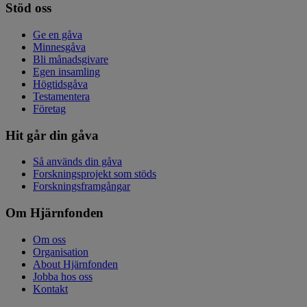
Stöd oss
Ge en gåva
Minnesgåva
Bli månadsgivare
Egen insamling
Högtidsgåva
Testamentera
Företag
Hit går din gåva
Så används din gåva
Forskningsprojekt som stöds
Forskningsframgångar
Om Hjärnfonden
Om oss
Organisation
About Hjärnfonden
Jobba hos oss
Kontakt