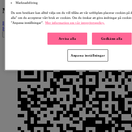
Marknadsföring
Mental Pedal mot ALS
Du som besökare kan alltid välja om du vill tillåta att vår webbplats placerar cookies på
alla” om du accepterar vårt bruk av cookies. Om du önskar att göra ändringar på cookie-i
Email
Facebook
LinkedIn
QR Code
Copy Link
”Anpassa inställningar”.
Mer information om vår integritetspolicy.
Email
Facebook
Whatsapp
QR Code
Copy Link
×
Avvisa alla
Godkänn alla
Anpassa inställningar