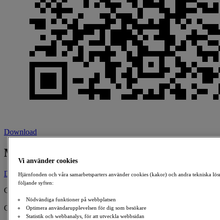
Download
Mental Pedal mot ALS
Vi använder cookies
Donate
Hjärnfonden och våra samarbetsparters använder cookies (kakor) och andra tekniska lös
följande syften:
Created By:
Fredrik & Elisabet LundLund
Nödvändiga funktioner på webbplatsen
Collecting for:
Optimera användarupplevelsen för dig som besökare
ALS
Statistik och webbanalys, för att utveckla webbsidan