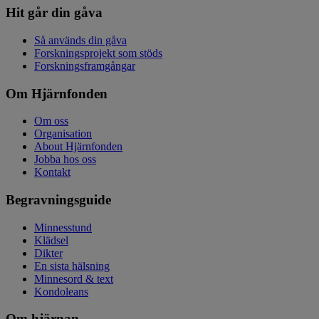
Hit går din gåva
Så används din gåva
Forskningsprojekt som stöds
Forskningsframgångar
Om Hjärnfonden
Om oss
Organisation
About Hjärnfonden
Jobba hos oss
Kontakt
Begravningsguide
Minnesstund
Klädsel
Dikter
En sista hälsning
Minnesord & text
Kondoleans
Om hjärnan