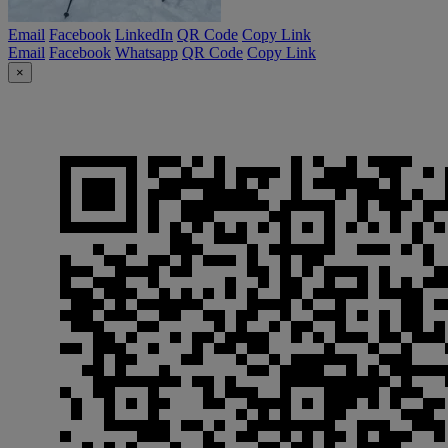
Email
Facebook
LinkedIn
QR Code
Copy Link
Email
Facebook
Whatsapp
QR Code
Copy Link
×