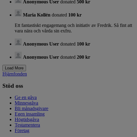
Anonymous User
donated
500 kr
Maria Kollén
donated
100 kr
Ett fantastiskt engagemang och initiativ av Fredrik. Så fint att
vara nära och vårda sin exfru.
Anonymous User
donated
100 kr
Anonymous User
donated
200 kr
Hjärnfonden
Stöd oss
Ge en gåva
Minnesgåva
Bli månadsgivare
Egen insamling
Högtidsgåva
Testamentera
Företag