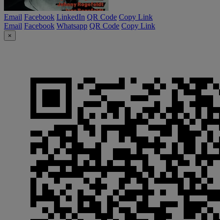
Email
Facebook
LinkedIn
QR Code
Copy Link
Email
Facebook
Whatsapp
QR Code
Copy Link
×