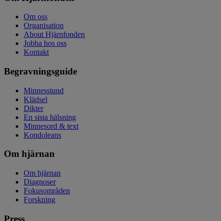
Om oss
Organisation
About Hjärnfonden
Jobba hos oss
Kontakt
Begravningsguide
Minnesstund
Klädsel
Dikter
En sista hälsning
Minnesord & text
Kondoleans
Om hjärnan
Om hjärnan
Diagnoser
Fokusområden
Forskning
Press