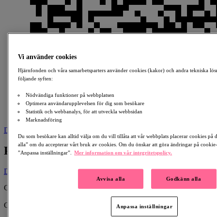
Vi använder cookies
Hjärnfonden och våra samarbetsparters använder cookies (kakor) och andra tekniska lös
följande syften:
Nödvändiga funktioner på webbplatsen
Optimera användarupplevelsen för dig som besökare
Statistik och webbanalys, för att utveckla webbsidan
Marknadsföring
Download
Du som besökare kan alltid välja om du vill tillåta att vår webbplats placerar cookies på
alla” om du accepterar vårt bruk av cookies. Om du önskar att göra ändringar på cookie-i
PUGH
”Anpassa inställningar”.
Mer information om vår integritetspolicy.
Donate
Avvisa alla
Godkänn alla
Created By:
Micke Finell
Collecting for:
Anpassa inställningar
Hjärnan