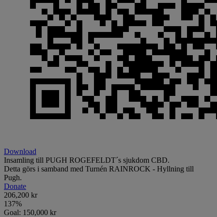
Download
Insamling till PUGH ROGEFELDT´s sjukdom CBD.
Detta görs i samband med Turnén RAINROCK - Hyllning till
Pugh.
Donate
206,200 kr
137
%
Goal:
150,000 kr