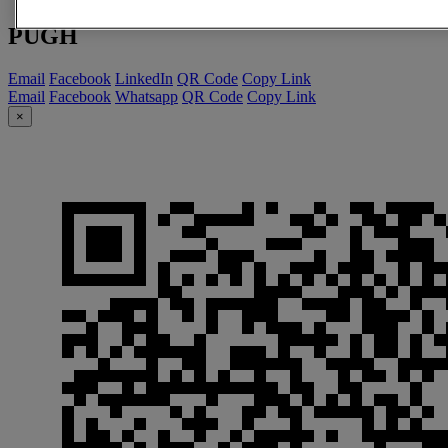
PUGH
Email
Facebook
LinkedIn
QR Code
Copy Link
Email
Facebook
Whatsapp
QR Code
Copy Link
×