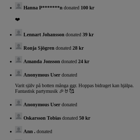
Hanna P*******n
donated
100 kr
❤️
Lennart Johansson
donated
39 kr
Ronja Sjögren
donated
28 kr
Amanda Jonsson
donated
24 kr
Anonymous User
donated
Varit själv på botten många ggr. Hoppas bidraget kan hjälpa.
Fantastisk partymusik 🎉🤘🥰
Anonymous User
donated
Oskarsson Tobias
donated
50 kr
Ann .
donated