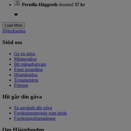
Pernilla Häggroth
donated
37 kr
❤
Hjärnfonden
Stöd oss
Ge en gåva
Minnesgåva
Bli månadsgivare
Egen insamling
Högtidsgåva
Testamentera
Företag
Hit går din gåva
Så används din gåva
Forskningsprojekt som stöds
Forskningsframgångar
Om Hjärnfonden