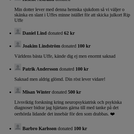
Min dotter lever med denna hemska sjukdom så vi väljer o
skänka en slant i Uffes minne istället för att skicka julkort Rip
Uffe
Daniel Lind
donated
62 kr
Joakim Lindström
donated
100 kr
Världens bästa Uffe, kände dig ej men enormt saknad
Patrik Andersson
donated
100 kr
Saknad men aldrig glömd. Din röst lever vidare!
Misan Winter
donated
500 kr
Livsviktig forskning kring neuropsykiatrisk och psykiska
diagnoser bidrar jag hjärtans gärna till med tanke på det
oerhörda lidande det innebär för den som drabbas. ❤️
Barbro Karlsson
donated
100 kr