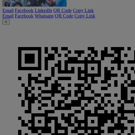
Email
Facebook
LinkedIn
QR Code
Copy Link
Email
Facebook
Whatsapp
QR Code
Copy Link
×