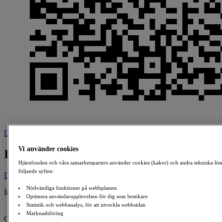
Download
Vi använder cookies
In Memory Of Uffe Bergstrand
Hjärnfonden och våra samarbetsparters använder cookies (kakor) och andra tekniska lös
följande syften:
Donate
Nödvändiga funktioner på webbplatsen
In Memory Of:
Optimera användarupplevelsen för dig som besökare
Uffe Bergstrand
Statistik och webbanalys, för att utveckla webbsidan
1981-11-20 - 2021-03-26
Marknadsföring
Created By: