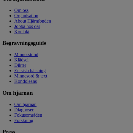
Om oss
Organisation
About Hjärnfonden
Jobba hos oss
Kontakt
Begravningsguide
Minnesstund
Klädsel
Dikter
En sista hälsning
Minnesord & text
Kondoleans
Om hjärnan
Om hjärnan
Diagnoser
Fokusområden
Forskning
Press