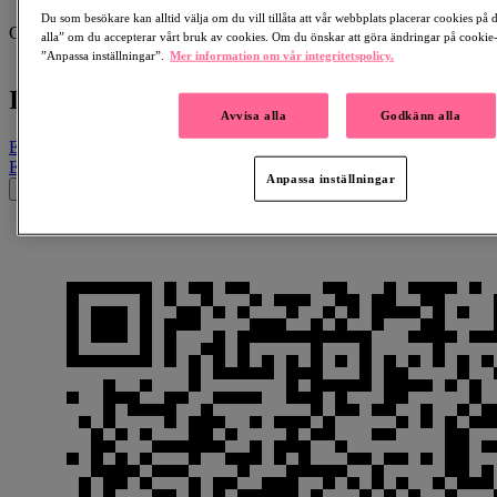
2 Blyga Läppar .
Du som besökare kan alltid välja om du vill tillåta att vår webbplats placerar cookies på
Collecting for:
alla” om du accepterar vårt bruk av cookies. Om du önskar att göra ändringar på cookie-i
Bipolär sjukdom
”Anpassa inställningar”.
Mer information om vår integritetspolicy.
In Memory Of Uffe Bergstrand
Avvisa alla
Godkänn alla
Email
Facebook
LinkedIn
QR Code
Copy Link
Email
Facebook
Whatsapp
QR Code
Copy Link
Anpassa inställningar
×