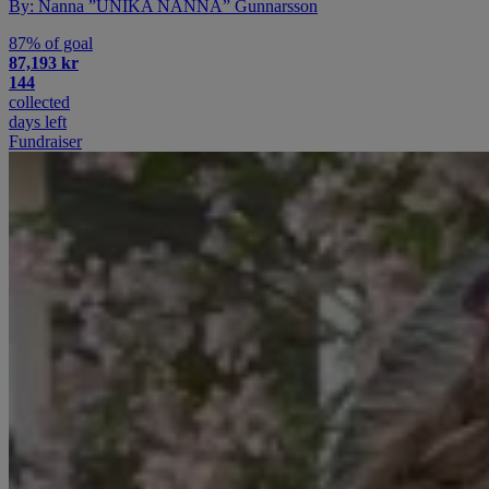
By: Nanna ”UNIKA NANNA” Gunnarsson
87% of goal
87,193 kr
144
collected
days left
Fundraiser