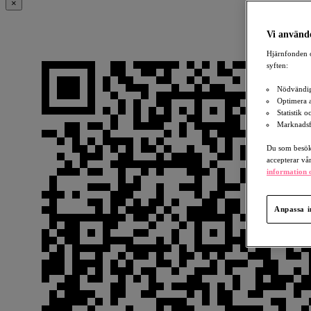
×
Vi använde
Hjärnfonden o
syften:
Nödvändig
Optimera 
Statistik 
Marknadsf
Du som besöka
accepterar vå
information o
Anpassa i