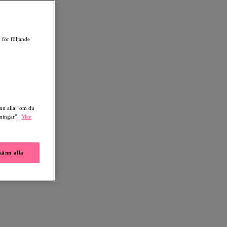
 för följande
änn alla” om du
lningar”.
Mer
änn alla