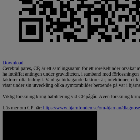
Download
Cerebral pares, CP, är ett samlingsnamn för ett rörelsehinder orsakat
ha inträffat antingen under graviditeten, i samband med förlossningen el
faktorer ofta bidragit. Vanliga bidragande faktorer är; infektioner, ci
visar under sin utveckling olika symtombilder beroende på var i hjärna
Viktig forskning kring habilitering vid CP pågår. Även forskning kring
Läs mer om CP här:
https://www.hjarnfonden.se/om-hjarnan/diagnoser