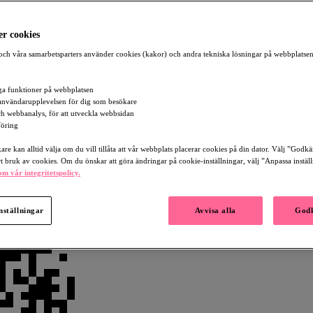
r cookies
ch våra samarbetsparters använder cookies (kakor) och andra tekniska lösningar på webbplatsen
a funktioner på webbplatsen
användarupplevelsen för dig som besökare
och webbanalys, för att utveckla webbsidan
öring
re kan alltid välja om du vill tillåta att vår webbplats placerar cookies på din dator. Välj ”Godk
rt bruk av cookies. Om du önskar att göra ändringar på cookie-inställningar, välj ”Anpassa instäl
m vår integritetspolicy.
nställningar
Avvisa alla
Godk