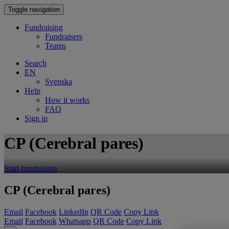
Toggle navigation
Fundraising
Fundraisers
Teams
Search
EN
Svenska
Help
How it works
FAQ
Sign in
CP (Cerebral pares)
Start fundraising
CP (Cerebral pares)
Email
Facebook
LinkedIn
QR Code
Copy Link
Email
Facebook
Whatsapp
QR Code
Copy Link