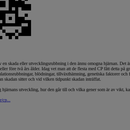
 av en skada eller utvecklingsrubbning i den ännu omogna hjärnan. Det ä
ler före två års ålder. Idag vet man att de flesta med CP fått detta på gr
rkulationsrubbningar, blödningar, tillväxthämning, genetiska faktorer oc
n skadan sitter och vid vilken tidpunkt skadan inträffat.
 hjärnans utveckling, hur den går till och vilka gener som är av vikt, k
/cp...