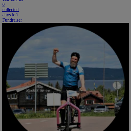
0
collected
days left
Fundraiser