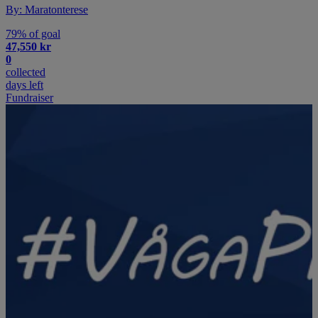
By: Maratonterese
79% of goal
47,550 kr
0
collected
days left
Fundraiser