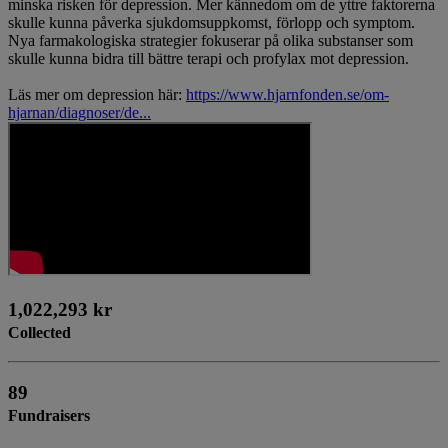
minska risken för depression. Mer kännedom om de yttre faktorerna
skulle kunna påverka sjukdomsuppkomst, förlopp och symptom.
Nya farmakologiska strategier fokuserar på olika substanser som
skulle kunna bidra till bättre terapi och profylax mot depression.
Läs mer om depression här:
https://www.hjarnfonden.se/om-
hjarnan/diagnoser/de...
1,022,293 kr
Collected
89
Fundraisers