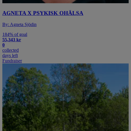
AGNETA X PSYKISK OHÄLSA
By: Agneta Sjödin
184% of goal
55,343 kr
0
collected
days left
Fundraiser