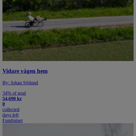
Vidare vägen hem
By: Johan Sjölund
34% of goal
54,690 kr
0
collected
days left
Fundraiser