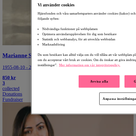
Vi använder cookies
Hjärnfonden och våra samarbetsparters använder cookies (kakor) och 
följande syften:
Nödvändiga funktioner på webbplatsen
Optimera användarupplevelsen för dig som besökare
Statistik och webbanalys, för att utveckla webbsidan
Marknadsföring
Marianne Svensson
Du som besökare kan alltid välja om du vill tillåta att vår webbplats p
om du accepterar vårt bruk av cookies. Om du önskar att göra ändring
inställningar”.
Mer information om vår integritetspolicy.
1955-08-10 - 2025-02-11
850 kr
Avvisa alla
G
3
collected
Donations
Anpassa inställning
Fundraiser