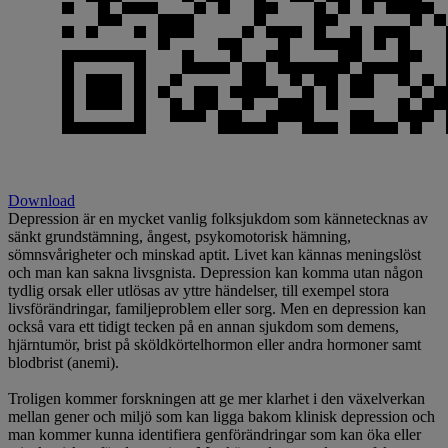
Download
Depression är en mycket vanlig folksjukdom som kännetecknas av
sänkt grundstämning, ångest, psykomotorisk hämning,
sömnsvårigheter och minskad aptit. Livet kan kännas meningslöst
och man kan sakna livsgnista. Depression kan komma utan någon
tydlig orsak eller utlösas av yttre händelser, till exempel stora
livsförändringar, familjeproblem eller sorg. Men en depression kan
också vara ett tidigt tecken på en annan sjukdom som demens,
hjärntumör, brist på sköldkörtelhormon eller andra hormoner samt
blodbrist (anemi).
Troligen kommer forskningen att ge mer klarhet i den växelverkan
mellan gener och miljö som kan ligga bakom klinisk depression och
man kommer kunna identifiera genförändringar som kan öka eller