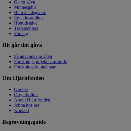
Ge en gåva
Minnesgåva
Bli månadsgivare
Egen insamling
Högtidsgåva
Testamentera
Företag
Hit går din gåva
Så används din gåva
Forskningsprojekt som stöds
Forskningsframgångar
Om Hjärnfonden
Om oss
Organisation
About Hjärnfonden
Jobba hos oss
Kontakt
Begravningsguide