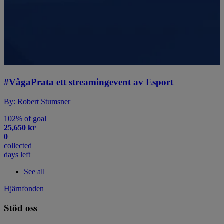
#VågaPrata ett streamingevent av Esport
By: Robert Stumsner
102% of goal
25,650 kr
0
collected
days left
See all
Hjärnfonden
Stöd oss