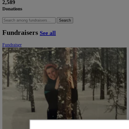
2,589
Donations
Search
Fundraisers
See all
Fundraiser