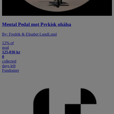
Mental Pedal mot Psykisk ohälsa
By: Fredrik & Elisabet LundLund
12% of
goal
125,036 kr
0
collected
days left
Fundraiser