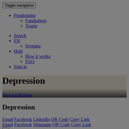
Toggle navigation
Fundraising
Fundraisers
Teams
Search
EN
Svenska
Help
How it works
FAQ
Sign in
Depression
Start fundraising
Depression
Email
Facebook
LinkedIn
QR Code
Copy Link
Email
Facebook
Whatsapp
QR Code
Copy Link