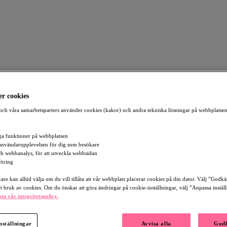
r cookies
ch våra samarbetsparters använder cookies (kakor) och andra tekniska lösningar på webbplatsen
a funktioner på webbplatsen
 Fransson
användarupplevelsen för dig som besökare
och webbanalys, för att utveckla webbsidan
öring
re kan alltid välja om du vill tillåta att vår webbplats placerar cookies på din dator. Välj ”Godk
rt bruk av cookies. Om du önskar att göra ändringar på cookie-inställningar, välj ”Anpassa instäl
m vår integritetspolicy.
nställningar
Avvisa alla
Godk