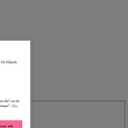
 för följande
änn alla” om du
lningar”.
Mer
änn alla