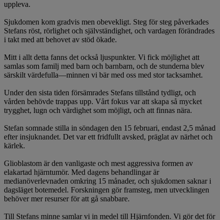
uppleva.
Sjukdomen kom gradvis men obevekligt. Steg för steg påverkades
Stefans röst, rörlighet och självständighet, och vardagen förändrades
i takt med att behovet av stöd ökade.
Mitt i allt detta fanns det också ljuspunkter. Vi fick möjlighet att
samlas som familj med barn och barnbarn, och de stunderna blev
särskilt värdefulla—minnen vi bär med oss med stor tacksamhet.
Under den sista tiden försämrades Stefans tillstånd tydligt, och
vården behövde trappas upp. Vårt fokus var att skapa så mycket
trygghet, lugn och värdighet som möjligt, och att finnas nära.
Stefan somnade stilla in söndagen den 15 februari, endast 2,5 månad
efter insjuknandet. Det var ett fridfullt avsked, präglat av närhet och
kärlek.
Glioblastom är den vanligaste och mest aggressiva formen av
elakartad hjärntumör. Med dagens behandlingar är
medianöverlevnaden omkring 15 månader, och sjukdomen saknar i
dagsläget botemedel. Forskningen gör framsteg, men utvecklingen
behöver mer resurser för att gå snabbare.
Till Stefans minne samlar vi in medel till Hjärnfonden. Vi gör det för