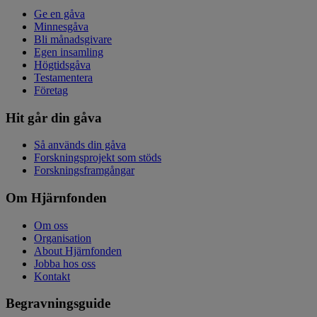
Ge en gåva
Minnesgåva
Bli månadsgivare
Egen insamling
Högtidsgåva
Testamentera
Företag
Hit går din gåva
Så används din gåva
Forskningsprojekt som stöds
Forskningsframgångar
Om Hjärnfonden
Om oss
Organisation
About Hjärnfonden
Jobba hos oss
Kontakt
Begravningsguide