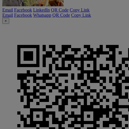
Email
Facebook
LinkedIn
QR Code
Copy Link
Email
Facebook
Whatsapp
QR Code
Copy Link
×