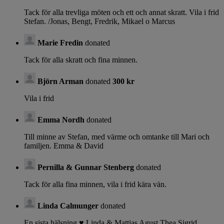
Tack för alla trevliga möten och ett och annat skratt. Vila i frid
Stefan. /Jonas, Bengt, Fredrik, Mikael o Marcus
Marie Fredin
donated
Tack för alla skratt och fina minnen.
Björn Arman
donated
300 kr
Vila i frid
Emma Nordh
donated
Till minne av Stefan, med värme och omtanke till Mari och
familjen. Emma & David
Pernilla & Gunnar Stenberg
donated
Tack för alla fina minnen, vila i frid kära vän.
Linda Calmunger
donated
En sista hälsning ♥️ Linda & Mattias Agust Thea Sigrid