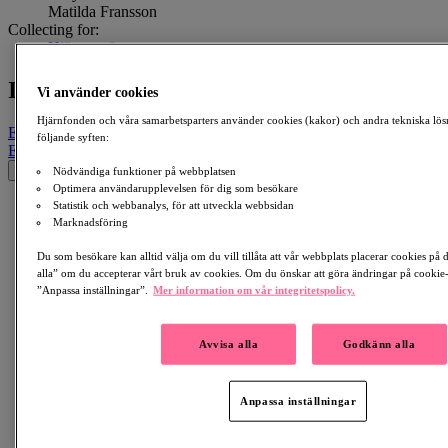
Matilda Fransson
Collecting for:
Hjärntumör
In Memory Of Stefan Fransson
Vi använder cookies
Hjärnfonden och våra samarbetsparters använder cookies (kakor) och andra tekniska lös
Email
Facebook
LinkedIn
QR Code
Copy Link
följande syften:
Email
Facebook
Whatsapp
QR Code
Copy Link
×
Nödvändiga funktioner på webbplatsen
Optimera användarupplevelsen för dig som besökare
Statistik och webbanalys, för att utveckla webbsidan
Marknadsföring
Du som besökare kan alltid välja om du vill tillåta att vår webbplats placerar cookies på
alla” om du accepterar vårt bruk av cookies. Om du önskar att göra ändringar på cookie-i
”Anpassa inställningar”.
Mer information om vår integritetspolicy.
Avvisa alla
Godkänn alla
Anpassa inställningar