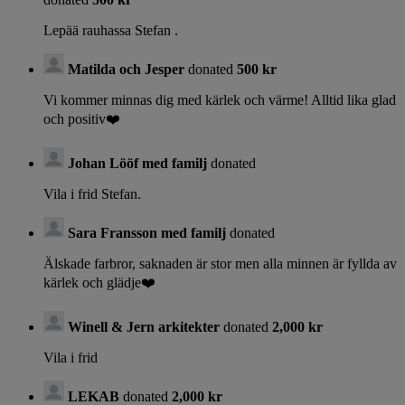
Lepää rauhassa Stefan .
Matilda och Jesper
donated
500 kr
Vi kommer minnas dig med kärlek och värme! Alltid lika glad
och positiv❤️
Johan Lööf med familj
donated
Vila i frid Stefan.
Sara Fransson med familj
donated
Älskade farbror, saknaden är stor men alla minnen är fyllda av
kärlek och glädje❤️
Winell & Jern arkitekter
donated
2,000 kr
Vila i frid
LEKAB
donated
2,000 kr