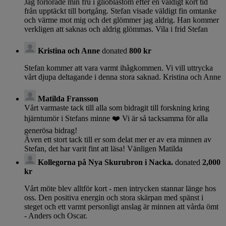
Jag förlorade min fru i glioblastom efter en väldigt kort tid
från upptäckt till bortgång. Stefan visade väldigt fin omtanke
och värme mot mig och det glömmer jag aldrig. Han kommer
verkligen att saknas och aldrig glömmas. Vila i frid Stefan
Kristina och Anne
donated
800 kr
Stefan kommer att vara varmt ihågkommen. Vi vill uttrycka
vårt djupa deltagande i denna stora saknad. Kristina och Anne
Matilda Fransson
Vårt varmaste tack till alla som bidragit till forskning kring
hjärntumör i Stefans minne ❤️ Vi är så tacksamma för alla
generösa bidrag!
Även ett stort tack till er som delat mer er av era minnen av
Stefan, det har varit fint att läsa! Vänligen Matilda
Kollegorna på Nya Skurubron i Nacka.
donated
2,000
kr
Vårt möte blev alltför kort - men intrycken stannar länge hos
oss. Den positiva energin och stora skärpan med spänst i
steget och ett varmt personligt anslag är minnen att vårda ömt
- Anders och Oscar.