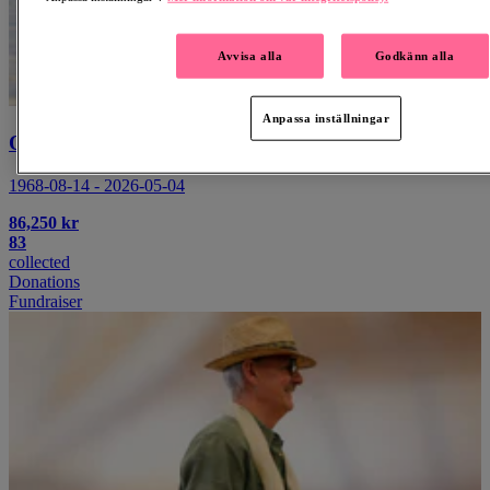
Avvisa alla
Godkänn alla
Anpassa inställningar
Ola Oredsson
1968-08-14 - 2026-05-04
86,250 kr
83
collected
Donations
Fundraiser