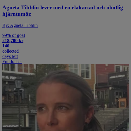
Agneta Tibblin lever med en elakartad och obotlig
hjärntumör.
By: Agneta Tibblin
99% of goal
218,700 kr
140
collected
days left
Fundraiser