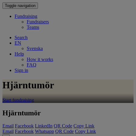
Toggle navigation
Fundraising
Fundraisers
Teams
Search
EN
Svenska
Help
How it works
FAQ
Sign in
Hjärntumör
Start fundraising
Hjärntumör
Email
Facebook
LinkedIn
QR Code
Copy Link
Email
Facebook
Whatsapp
QR Code
Copy Link