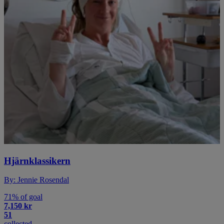
Hjärnklassikern
By: Jennie Rosendal
71% of goal
7,150 kr
51
collected