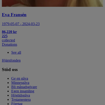
Eva Fransén
1979-05-07 - 2024-03-23
86,220 kr
225
collected
Donations
See all
Hjärnfonden
Stöd oss
Ge en gåva
Minnesgåva
Bli månadsgivare
Egen insamling
Högtidsgåva
Testamentera
Företag