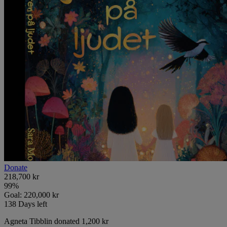
Donate
218,700 kr
99
%
Goal:
220,000 kr
138
Days left
Agneta Tibblin donated 1,200 kr