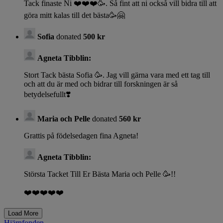
Tack finaste Ni ❤️❤️❤️🥳. Så fint att ni också vill bidra till att
göra mitt kalas till det bästa🥳🤗
Sofia
donated
500 kr
Agneta Tibblin:
Stort Tack bästa Sofia 🥳. Jag vill gärna vara med ett tag till
och att du är med och bidrar till forskningen är så
betydelsefullt❣️
Maria och Pelle
donated
560 kr
Grattis på födelsedagen fina Agneta!
Agneta Tibblin:
Största Tacket Till Er Bästa Maria och Pelle 🥳!!
❤️❤️❤️❤️❤️
Hjärnfonden