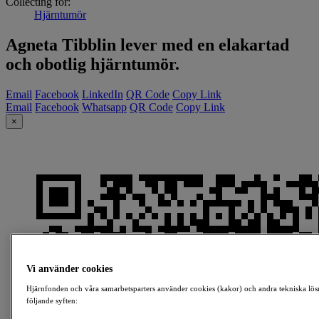
Collecting for:
Hjärntumör
Agneta Tibblin lever med en elakartad
och obotlig hjärntumör.
Email
Facebook
LinkedIn
QR Code
Copy Link
Email
Facebook
Whatsapp
QR Code
Copy Link
×
Vi använder cookies
Hjärnfonden och våra samarbetsparters använder cookies (kakor) och andra tekniska lös
följande syften: