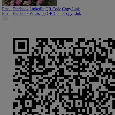
Email
Facebook
LinkedIn
QR Code
Copy Link
Email
Facebook
Whatsapp
QR Code
Copy Link
×