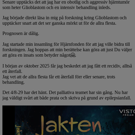
Senare upptäcks det att jag har en obotlig och aggressiv hjärntumör
som heter Glioblastom och en intensiv behandling inleds.
Jag började direkt läsa in mig på forskning kring Glioblastom och
upptäcker snart att det ser ganska mörkt ut för de allra flesta.
Prognosen är dålig.
Jag startade min insamling för Hjärnfonden för att jag ville bidra till
forskningen. Jag hoppas att min berättelse kan göra att just Du väljer
att göra en insats som betyder något🤗.
I början av oktober 2025 får jag beskedet att jag fått ett recidiv, alltså
ett återfall.
Jag vet att de allra flesta får ett återfall förr eller senare, trots
behandling.
Det 4/8-29 har det hänt. Det palliativa teamet har sin gång. Nu har
jag väldigt svårt att både prata och skriva på grund av epilepsianfall.