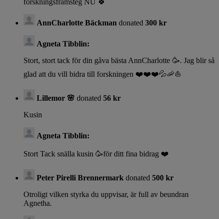
forskningsframsteg NU 🍀
AnnCharlotte Bäckman
donated
300 kr
Agneta Tibblin:
Stort, stort tack för din gåva bästa AnnCharlotte 🥳. Jag blir så
glad att du vill bidra till forskningen ❤️❤️❤️💦🦐⛵️
Lillemor 🌸
donated
56 kr
Kusin
Agneta Tibblin:
Stort Tack snälla kusin 🥳för ditt fina bidrag ❤️
Peter Pirelli Brennermark
donated
500 kr
Otroligt vilken styrka du uppvisar, är full av beundran
Agnetha.