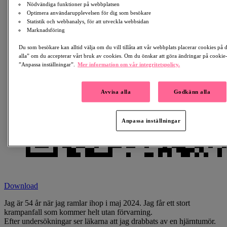
Nödvändiga funktioner på webbplatsen
Optimera användarupplevelsen för dig som besökare
Statistik och webbanalys, för att utveckla webbsidan
Marknadsföring
Du som besökare kan alltid välja om du vill tillåta att vår webbplats placerar cookies på
alla” om du accepterar vårt bruk av cookies. Om du önskar att göra ändringar på cookie-i
”Anpassa inställningar”.
Mer information om vår integritetspolicy.
Avvisa alla
Godkänn alla
Anpassa inställningar
Download
Jag är 54 år när jag ramlar ihop i maj 2024. Jag får ett stort
krampanfall som kommer helt utan förvarning.
Efter undersökningar ser läkarna att jag drabbats av en hjärntumör.