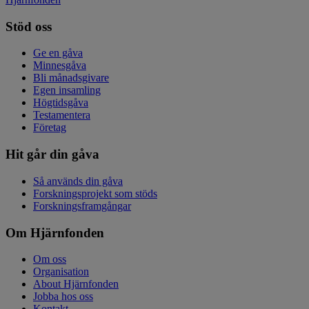
Stöd oss
Ge en gåva
Minnesgåva
Bli månadsgivare
Egen insamling
Högtidsgåva
Testamentera
Företag
Hit går din gåva
Så används din gåva
Forskningsprojekt som stöds
Forskningsframgångar
Om Hjärnfonden
Om oss
Organisation
About Hjärnfonden
Jobba hos oss
Kontakt