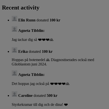
Recent activity
Elin Runn
donated
100 kr
Agneta Tibblin:
Jag tackar dig så ❤️❤️❤️🙏
Erika
donated
100 kr
Hoppas på botemedel 🙏 Diagnostiserades också med
Glioblastom juni 2024.
Agneta Tibblin:
Det hoppas jag också på ❤️❤️❤️❤️🙏
Caroline
donated
500 kr
Styrkekramar till dig och de dina! ❤️