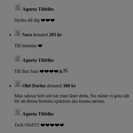
Agneta Tibblin:
Styrka till dig ❤️❤️❤️
Sara
donated
205 kr
Till mamma ❤️
Agneta Tibblin:
Till fina Sara ❤️❤️❤️❤️🙏👋
Olof Darius
donated
300 kr
Man saknar helt ord när man läser detta, Nu måste vi göra allt
för att denna hemska sjukdom ska kunna utrotas.
Agneta Tibblin:
Tack Olof!!!! ❤️❤️❤️❤️❤️