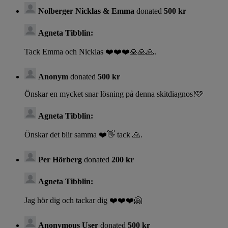
Nolberger Nicklas & Emma
donated
500 kr
Agneta Tibblin:
Tack Emma och Nicklas ❤️❤️❤️🙏🙏🙏.
Anonym
donated
500 kr
Önskar en mycket snar lösning på denna skitdiagnos!🩷
Agneta Tibblin:
Önskar det blir samma ❤️👋 tack 🙏.
Per Hörberg
donated
200 kr
Agneta Tibblin:
Jag hör dig och tackar dig ❤️❤️❤️🤗
Anonymous User
donated
500 kr