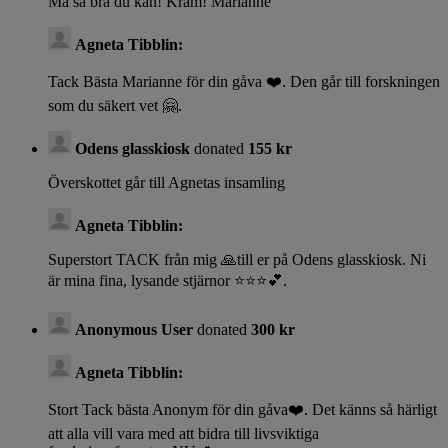
Må så bra du kan! Kram! Marianne
Agneta Tibblin:
Tack Bästa Marianne för din gåva ❤️. Den går till forskningen
som du säkert vet 🤗.
Odens glasskiosk
donated
155 kr
Överskottet går till Agnetas insamling
Agneta Tibblin:
Superstort TACK från mig 🙏till er på Odens glasskiosk. Ni
är mina fina, lysande stjärnor ⭐️⭐️⭐️💕.
Anonymous User
donated
300 kr
Agneta Tibblin:
Stort Tack bästa Anonym för din gåva❤️. Det känns så härligt
att alla vill vara med att bidra till livsviktiga