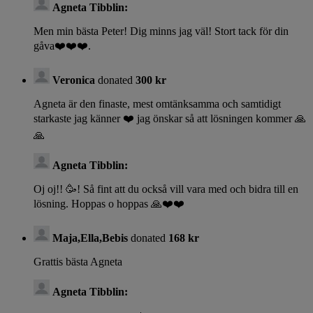
Agneta Tibblin:
Men min bästa Peter! Dig minns jag väl! Stort tack för din
gåva❤️❤️❤️.
Veronica
donated
300 kr
Agneta är den finaste, mest omtänksamma och samtidigt
starkaste jag känner ❤️ jag önskar så att lösningen kommer 🙏
🙏
Agneta Tibblin:
Oj oj!! 🥳! Så fint att du också vill vara med och bidra till en
lösning. Hoppas o hoppas 🙏❤️❤️
Maja,Ella,Bebis
donated
168 kr
Grattis bästa Agneta
Agneta Tibblin: