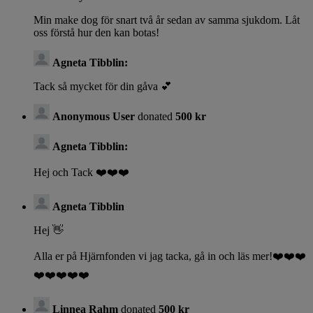
Min make dog för snart två år sedan av samma sjukdom. Låt
oss förstå hur den kan botas!
Agneta Tibblin:
Tack så mycket för din gåva 💕
Anonymous User
donated
500 kr
Agneta Tibblin:
Hej och Tack ❤️❤️❤️
Agneta Tibblin
Hej 👋
Alla er på Hjärnfonden vi jag tacka, gå in och läs mer!❤️❤️❤️
❤️❤️❤️❤️❤️
Linnea Rahm
donated
500 kr