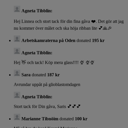
Agneta Tibblin:
Hej Linnea och stort tack för din fina gåva ❤️. Det gör att jag
nu kommer över målet och ska höja ribban lite 💕🙏🎉
Arbetskamraterna på Oden
donated
195 kr
Agneta Tibblin:
Hej 👋 och tack! Köp mera glass!!!! 🍨 🍨🍨
Sara
donated
187 kr
Avrundar uppåt på glioblastomdagen
Agneta Tibblin:
Stort tack för Din gåva, Saris 💕💕💕
Marianne Tibnöim
donated
100 kr