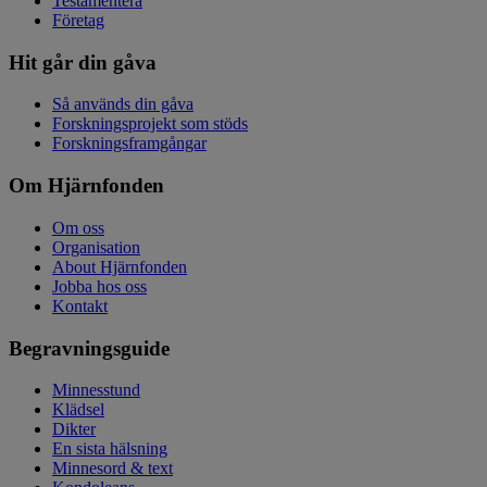
Testamentera
Företag
Hit går din gåva
Så används din gåva
Forskningsprojekt som stöds
Forskningsframgångar
Om Hjärnfonden
Om oss
Organisation
About Hjärnfonden
Jobba hos oss
Kontakt
Begravningsguide
Minnesstund
Klädsel
Dikter
En sista hälsning
Minnesord & text