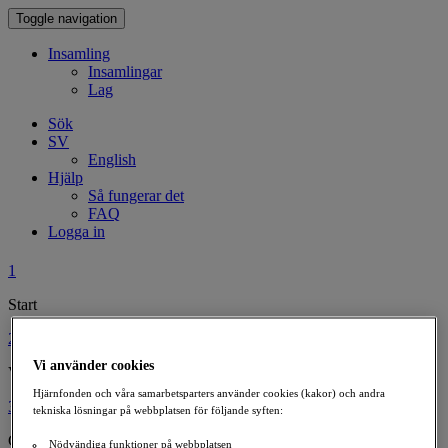
Toggle navigation
Insamling
Insamlingar
Lag
Sök
SV
English
Hjälp
Så fungerar det
FAQ
Logga in
1
Start
2
Vi använder cookies
Välj typ av insamling
Hjärnfonden och våra samarbetsparters använder cookies (kakor) och andra
3
tekniska lösningar på webbplatsen för följande syften:
Gör din insamling personlig
Nödvändiga funktioner på webbplatsen