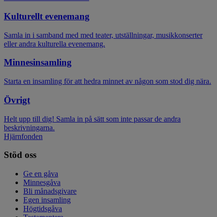
Kulturellt evenemang
Samla in i samband med med teater, utställningar, musikkonserter
eller andra kulturella evenemang.
Minnesinsamling
Starta en insamling för att hedra minnet av någon som stod dig nära.
Övrigt
Helt upp till dig! Samla in på sätt som inte passar de andra
beskrivningarna.
Hjärnfonden
Stöd oss
Ge en gåva
Minnesgåva
Bli månadsgivare
Egen insamling
Högtidsgåva