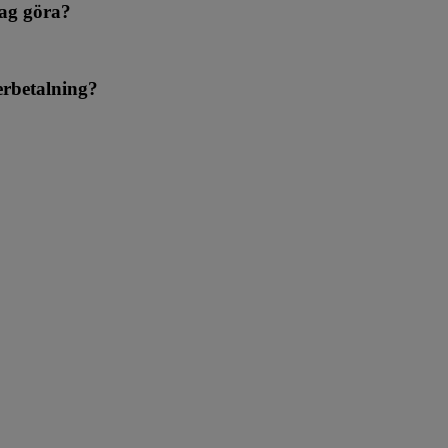
jag göra?
erbetalning?