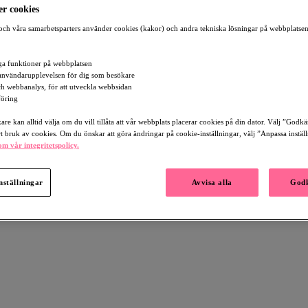
r cookies
ch våra samarbetsparters använder cookies (kakor) och andra tekniska lösningar på webbplatsen
a funktioner på webbplatsen
användarupplevelsen för dig som besökare
och webbanalys, för att utveckla webbsidan
öring
re kan alltid välja om du vill tillåta att vår webbplats placerar cookies på din dator. Välj ”Godk
rt bruk av cookies. Om du önskar att göra ändringar på cookie-inställningar, välj ”Anpassa instäl
m vår integritetspolicy.
nställningar
Avvisa alla
Godk