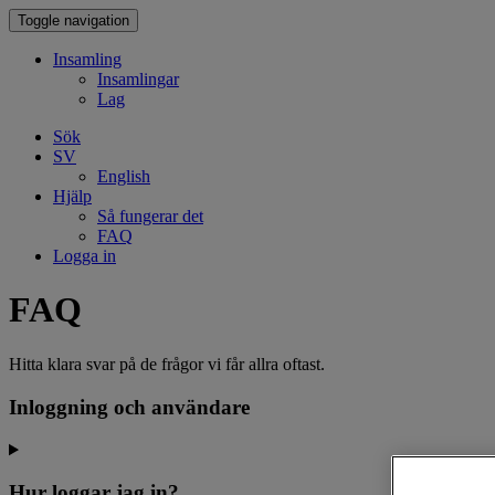
Toggle navigation
Insamling
Insamlingar
Lag
Sök
SV
English
Hjälp
Så fungerar det
FAQ
Logga in
FAQ
Hitta klara svar på de frågor vi får allra oftast.
Inloggning och användare
Hur loggar jag in?