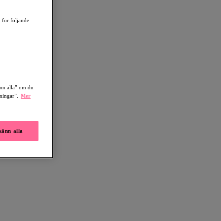
 för följande
änn alla” om du
lningar”.
Mer
änn alla