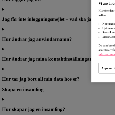
Vi använde
Hjärnfonden o
syften:
Jag får inte inloggningsmejlet – vad ska jag göra?
Nödvändig
Optimera 
Statistik 
Marknadsf
Hur ändrar jag användarnamn?
Du som besöka
accepterar vå
information o
Hur ändrar jag mina kontaktinställningar?
Anpassa i
Hur tar jag bort all min data hos er?
Skapa en insamling
Hur skapar jag en insamling?