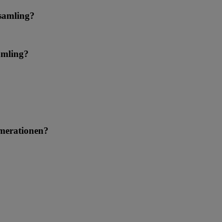
nsamling?
samling?
numerationen?