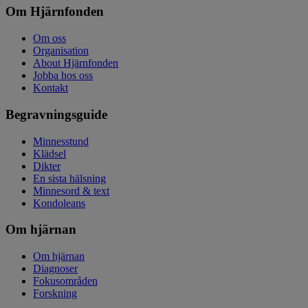
Om Hjärnfonden
Om oss
Organisation
About Hjärnfonden
Jobba hos oss
Kontakt
Begravningsguide
Minnesstund
Klädsel
Dikter
En sista hälsning
Minnesord & text
Kondoleans
Om hjärnan
Om hjärnan
Diagnoser
Fokusområden
Forskning