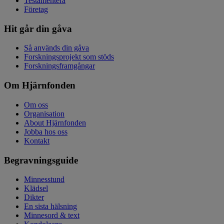
Testamentera
Företag
Hit går din gåva
Så används din gåva
Forskningsprojekt som stöds
Forskningsframgångar
Om Hjärnfonden
Om oss
Organisation
About Hjärnfonden
Jobba hos oss
Kontakt
Begravningsguide
Minnesstund
Klädsel
Dikter
En sista hälsning
Minnesord & text