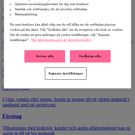
Optimera användarupplevelsen för dig som besökare
4
Statistik och webbanalys, för att utveckla webbsidan
Marknadsföring
Publicera din insamling
Du som besökare kan alltid välja om du vill tillåta att vår webbplats placerar
Födelsedag
cookies på din dator. Välj ”Godkänn alla” om du accepterar vårt bruk av cookies.
Om du önskar att göra ändringar på cookie-inställningar, välj ”Anpassa
inställningar”.
Mer information om vår integritetspolicy.
En födelsedag du kommer att minnas för evigt. Be vänner och familj
om donationer i stället för födelsedagspresenter.
Avvisa alla
Godkänn alla
Årsdag
Be vänner och familj om donationer i stället för gåvor vid jubileum,
Anpassa inställningar
bröllop, studenten eller andre märkesdagar.
Sportevent
Cykla, vandra eller spring. Samla in pengar till ett viktigt ändamål i
samband med ett sportevent.
Företag
Tillsammans med kollegor, kunder och andra affärsrelationer kan ni
samla in till ett bra ändamål.