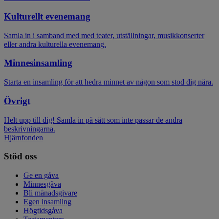
Kulturellt evenemang
Samla in i samband med med teater, utställningar, musikkonserter
eller andra kulturella evenemang.
Minnesinsamling
Starta en insamling för att hedra minnet av någon som stod dig nära.
Övrigt
Helt upp till dig! Samla in på sätt som inte passar de andra
beskrivningarna.
Hjärnfonden
Stöd oss
Ge en gåva
Minnesgåva
Bli månadsgivare
Egen insamling
Högtidsgåva