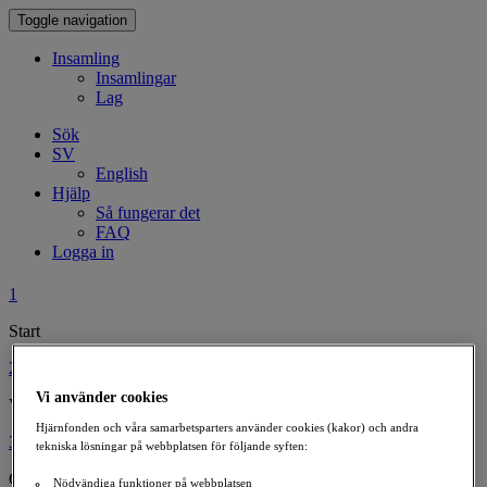
Toggle navigation
Insamling
Insamlingar
Lag
Sök
SV
English
Hjälp
Så fungerar det
FAQ
Logga in
1
Start
2
Vi använder cookies
Välj typ av insamling
Hjärnfonden och våra samarbetsparters använder cookies (kakor) och andra
3
tekniska lösningar på webbplatsen för följande syften:
Gör din insamling personlig
Nödvändiga funktioner på webbplatsen