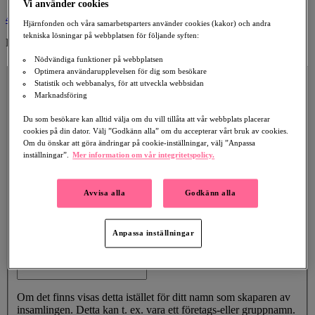
Vi använder cookies
4
Hjärnfonden och våra samarbetsparters använder cookies (kakor) och andra
tekniska lösningar på webbplatsen för följande syften:
Publicera din insamling
Nödvändiga funktioner på webbplatsen
Insamlingsdetaljer
Optimera användarupplevelsen för dig som besökare
Rubrik
Statistik och webbanalys, för att utveckla webbsidan
Marknadsföring
Beskrivning
Du som besökare kan alltid välja om du vill tillåta att vår webbplats placerar
cookies på din dator. Välj ”Godkänn alla” om du accepterar vårt bruk av cookies.
Om du önskar att göra ändringar på cookie-inställningar, välj ”Anpassa
inställningar”.
Mer information om vår integritetspolicy.
Framhäv din egna personliga berättelse om varför du har startat
Avvisa alla
Godkänn alla
en insamling, och försök att besvara följande frågor: Vilket
ändamål samlar du in till och varför är det viktigt för dig? Vad
kommer de insamlade medlen att användas till? Hur kan ditt
nätverk hjälpa?
Anpassa inställningar
Namn som visas
Om det finns visas detta istället för ditt namn som skaparen av
insamlingen. Detta kan t. ex. vara ett företags-eller gruppnamn.