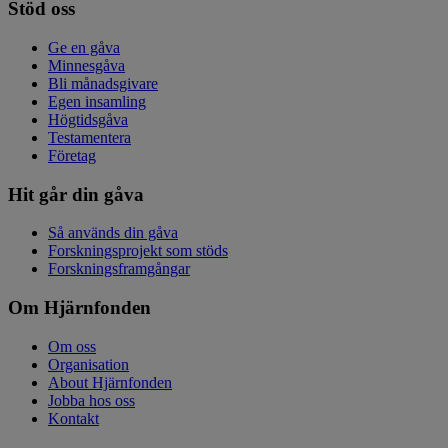
Stöd oss
Ge en gåva
Minnesgåva
Bli månadsgivare
Egen insamling
Högtidsgåva
Testamentera
Företag
Hit går din gåva
Så används din gåva
Forskningsprojekt som stöds
Forskningsframgångar
Om Hjärnfonden
Om oss
Organisation
About Hjärnfonden
Jobba hos oss
Kontakt