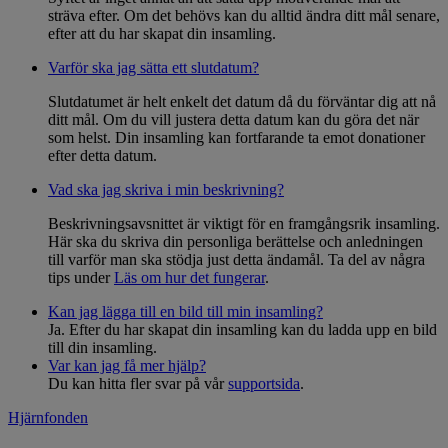
sträva efter. Om det behövs kan du alltid ändra ditt mål senare,
efter att du har skapat din insamling.
Varför ska jag sätta ett slutdatum?
Slutdatumet är helt enkelt det datum då du förväntar dig att nå
ditt mål. Om du vill justera detta datum kan du göra det när
som helst. Din insamling kan fortfarande ta emot donationer
efter detta datum.
Vad ska jag skriva i min beskrivning?
Beskrivningsavsnittet är viktigt för en framgångsrik insamling.
Här ska du skriva din personliga berättelse och anledningen
till varför man ska stödja just detta ändamål. Ta del av några
tips under
Läs om hur det fungerar
.
Kan jag lägga till en bild till min insamling?
Ja. Efter du har skapat din insamling kan du ladda upp en bild
till din insamling.
Var kan jag få mer hjälp?
Du kan hitta fler svar på vår
supportsida
.
Hjärnfonden