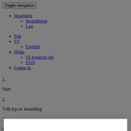
Toggle navigation
Insamling
Insamlingar
Lag
Sök
SV
English
Hjälp
Så fungerar det
FAQ
Logga in
1
Start
2
Välj typ av insamling
3
Gör din insamling personlig