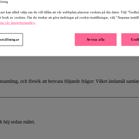
öring
re kan alltid välja om du vill tillåta att vår webbplats placerar cookies på din dator. Välj ”Godk
rt bruk av cookies. Om du önskar att göra ändringar på cookie-inställningar, välj ”Anpassa instäl
m vår integritetspolicy.
nställningar
Avvisa alla
Godk
nsamling, och försök att besvara följande frågor: Vilket ändamål samlar 
ch höj sedan målet.