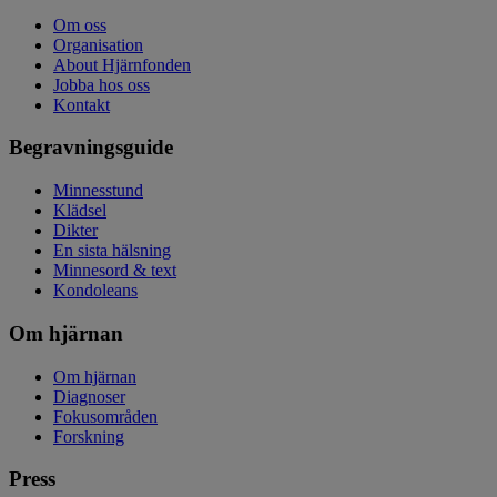
Om oss
Organisation
About Hjärnfonden
Jobba hos oss
Kontakt
Begravningsguide
Minnesstund
Klädsel
Dikter
En sista hälsning
Minnesord & text
Kondoleans
Om hjärnan
Om hjärnan
Diagnoser
Fokusområden
Forskning
Press