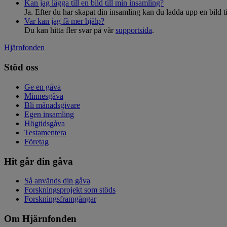
Kan jag lägga till en bild till min insamling?
Ja. Efter du har skapat din insamling kan du ladda upp en bild ti
Var kan jag få mer hjälp?
Du kan hitta fler svar på vår
supportsida
.
Hjärnfonden
Stöd oss
Ge en gåva
Minnesgåva
Bli månadsgivare
Egen insamling
Högtidsgåva
Testamentera
Företag
Hit går din gåva
Så används din gåva
Forskningsprojekt som stöds
Forskningsframgångar
Om Hjärnfonden