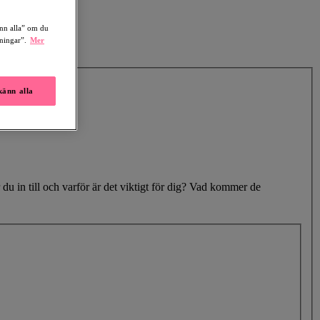
änn alla” om du
lningar”.
Mer
änn alla
du in till och varför är det viktigt för dig? Vad kommer de