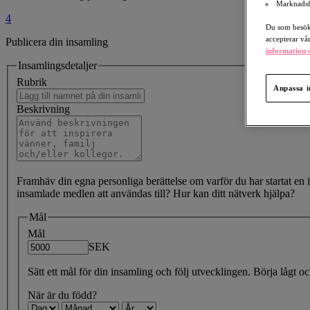
Marknadsf
4
Du som besöka
accepterar vå
Publicera din insamling
information o
Insamlingsdetaljer
Rubrik
Anpassa i
Beskrivning
Framhäv din egna personliga berättelse om varför du har startat en i
insamlade medlen att användas till? Hur kan ditt nätverk hjälpa?
Mål
Mål
SEK
Sätt ett mål för din insamling och följ utvecklingen. Börja lågt o
När är du född?