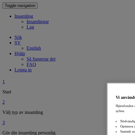
Toggle navigation
Insamling
Insamlingar
Lag
Sök
SV
English
Hjälp
Så fungerar det
FAQ
Logga in
1
Start
Vi använde
2
Hjärnfonden o
syften:
Välj typ av insamling
Nödvändig
3
Optimera 
Statistik 
Gör din insamling personlig