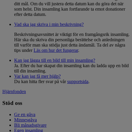
ditt mål. Om du vill justera detta datum kan du göra det när
som helst. Din insamling kan fortfarande ta emot donationer
efter detta datum.
Vad ska jag skriva i min beskrivning?
Beskrivningsavsnittet är viktigt för en framgångsrik insamling.
Här ska du skriva din personliga berättelse och anledningen
till varför man ska stödja just detta ändamål. Ta del av några
tips under
Läs om hur det fungerar
.
Kan jag lägga till en bild till min insamling?
Ja. Efter du har skapat din insamling kan du ladda upp en bild
till din insamling.
Var kan jag få mer hjälp?
Du kan hitta fler svar på vår
supportsida
.
Hjärnfonden
Stöd oss
Ge en gåva
Minnesgåva
Bli månadsgivare
Egen insamling