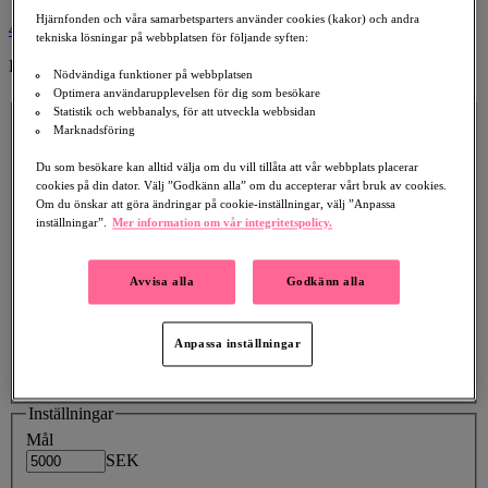
Hjärnfonden och våra samarbetsparters använder cookies (kakor) och andra
4
tekniska lösningar på webbplatsen för följande syften:
Publicera din insamling
Nödvändiga funktioner på webbplatsen
Optimera användarupplevelsen för dig som besökare
Insamlingsdetaljer
Statistik och webbanalys, för att utveckla webbsidan
Rubrik
Marknadsföring
Du som besökare kan alltid välja om du vill tillåta att vår webbplats placerar
Beskrivning
cookies på din dator. Välj ”Godkänn alla” om du accepterar vårt bruk av cookies.
Om du önskar att göra ändringar på cookie-inställningar, välj ”Anpassa
inställningar”.
Mer information om vår integritetspolicy.
Avvisa alla
Godkänn alla
Framhäv din egna personliga berättelse om varför du har startat
en insamling, och försök att besvara följande frågor: Vilket
ändamål samlar du in till och varför är det viktigt för dig? Vad
kommer de insamlade medlen att användas till? Hur kan ditt
Anpassa inställningar
nätverk hjälpa?
Inställningar
Mål
SEK