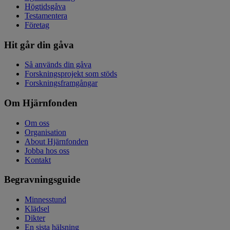
Högtidsgåva
Testamentera
Företag
Hit går din gåva
Så används din gåva
Forskningsprojekt som stöds
Forskningsframgångar
Om Hjärnfonden
Om oss
Organisation
About Hjärnfonden
Jobba hos oss
Kontakt
Begravningsguide
Minnesstund
Klädsel
Dikter
En sista hälsning