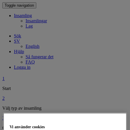
Toggle navigation
Insamling
Insamlingar
Lag
Sök
SV
English
Hjälp
Så fungerar det
FAQ
Logga in
1
Start
2
Välj typ av insamling
3
Vi använder cookies
Gör din insamling personlig