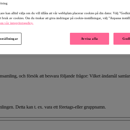
öring
re kan alltid välja om du vill tillåta att vår webbplats placerar cookies på din dator. Välj ”Godk
rt bruk av cookies. Om du önskar att göra ändringar på cookie-inställningar, välj ”Anpassa instäl
m vår integritetspolicy.
nställningar
Avvisa alla
Godk
nsamling, och försök att besvara följande frågor: Vilket ändamål samlar 
mlingen. Detta kan t. ex. vara ett företags-eller gruppnamn.