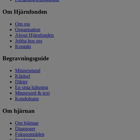
Om Hjärnfonden
Om oss
Organisation
About Hjärnfonden
Jobba hos oss
Kontakt
Begravningsguide
Minnesstund
Klädsel
Dikter
En sista hälsning
Minnesord & text
Kondoleans
Om hjärnan
Om hjärnan
Diagnoser
Fokusområden
Forskning