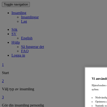
Toggle navigation
Insamling
Insamlingar
Lag
Sök
SV
English
Hjälp
Så fungerar det
FAQ
Logga in
1
Start
Vi använde
2
Hjärnfonden o
Välj typ av insamling
syften:
3
Nödvändig
Optimera 
Gör din insamling personlig
Statistik 