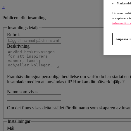
Marknadsf
4
Du som besöka
Publicera din insamling
accepterar vå
information o
Insamlingsdetaljer
Rubrik
Anpassa i
Beskrivning
Framhäv din egna personliga berättelse om varför du har startat en i
insamlade medlen att användas till? Hur kan ditt nätverk hjälpa?
Namn som visas
Om det finns visas detta istället för ditt namn som skaparen av insa
Inställningar
Mål