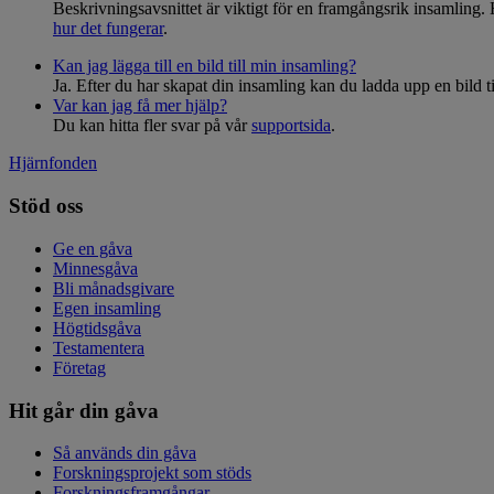
Beskrivningsavsnittet är viktigt för en framgångsrik insamling. 
hur det fungerar
.
Kan jag lägga till en bild till min insamling?
Ja. Efter du har skapat din insamling kan du ladda upp en bild ti
Var kan jag få mer hjälp?
Du kan hitta fler svar på vår
supportsida
.
Hjärnfonden
Stöd oss
Ge en gåva
Minnesgåva
Bli månadsgivare
Egen insamling
Högtidsgåva
Testamentera
Företag
Hit går din gåva
Så används din gåva
Forskningsprojekt som stöds
Forskningsframgångar