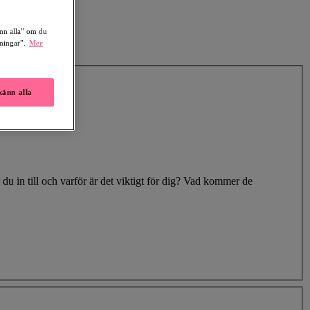
änn alla” om du
lningar”.
Mer
änn alla
du in till och varför är det viktigt för dig? Vad kommer de