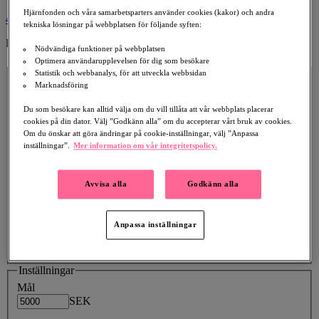
Hjärnfonden och våra samarbetsparters använder cookies (kakor) och andra
4
tekniska lösningar på webbplatsen för följande syften:
Publicera din insamling
Nödvändiga funktioner på webbplatsen
Optimera användarupplevelsen för dig som besökare
Insamlingsdetaljer
Statistik och webbanalys, för att utveckla webbsidan
Rubrik
Marknadsföring
Du som besökare kan alltid välja om du vill tillåta att vår webbplats placerar
Beskrivning
cookies på din dator. Välj ”Godkänn alla” om du accepterar vårt bruk av cookies.
Om du önskar att göra ändringar på cookie-inställningar, välj ”Anpassa
inställningar”.
Mer information om vår integritetspolicy.
Avvisa alla
Godkänn alla
Framhäv din egna personliga berättelse om varför du har startat
en insamling, och försök att besvara följande frågor: Vilket
ändamål samlar du in till och varför är det viktigt för dig? Vad
kommer de insamlade medlen att användas till? Hur kan ditt
Anpassa inställningar
nätverk hjälpa?
Inställningar
Mål
SEK