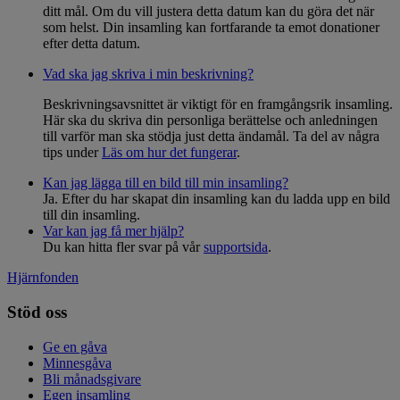
ditt mål. Om du vill justera detta datum kan du göra det när
som helst. Din insamling kan fortfarande ta emot donationer
efter detta datum.
Vad ska jag skriva i min beskrivning?
Beskrivningsavsnittet är viktigt för en framgångsrik insamling.
Här ska du skriva din personliga berättelse och anledningen
till varför man ska stödja just detta ändamål. Ta del av några
tips under
Läs om hur det fungerar
.
Kan jag lägga till en bild till min insamling?
Ja. Efter du har skapat din insamling kan du ladda upp en bild
till din insamling.
Var kan jag få mer hjälp?
Du kan hitta fler svar på vår
supportsida
.
Hjärnfonden
Stöd oss
Ge en gåva
Minnesgåva
Bli månadsgivare
Egen insamling