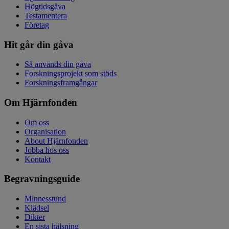
Högtidsgåva
Testamentera
Företag
Hit går din gåva
Så används din gåva
Forskningsprojekt som stöds
Forskningsframgångar
Om Hjärnfonden
Om oss
Organisation
About Hjärnfonden
Jobba hos oss
Kontakt
Begravningsguide
Minnesstund
Klädsel
Dikter
En sista hälsning