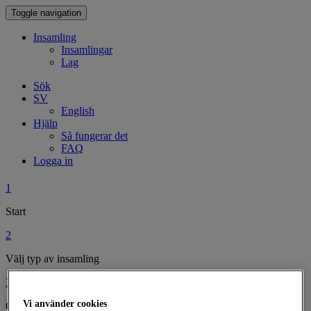
Toggle navigation
Insamling
Insamlingar
Lag
Sök
SV
English
Hjälp
Så fungerar det
FAQ
Logga in
1
Start
2
Välj typ av insamling
3
Vi använder cookies
Gör din insamling personlig