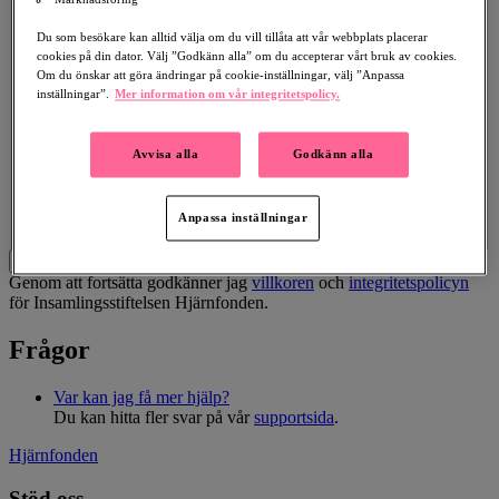
Födelsedag
Du som besökare kan alltid välja om du vill tillåta att vår webbplats placerar
cookies på din dator. Välj ”Godkänn alla” om du accepterar vårt bruk av cookies.
Dödsdag
Om du önskar att göra ändringar på cookie-inställningar, välj ”Anpassa
inställningar”.
Mer information om vår integritetspolicy.
Datum för begravning
Text till minnesinsamlingen
Avvisa alla
Godkänn alla
Anpassa inställningar
Spara och fortsätt
Genom att fortsätta godkänner jag
villkoren
och
integritetspolicyn
för Insamlingsstiftelsen Hjärnfonden.
Frågor
Var kan jag få mer hjälp?
Du kan hitta fler svar på vår
supportsida
.
Hjärnfonden
Stöd oss