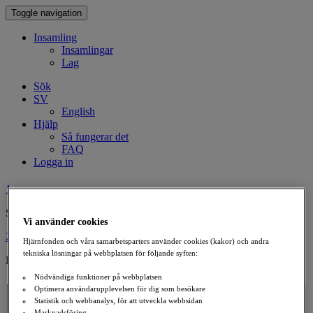
Toggle navigation
Insamling
Insamlingar
Lag
Sök
SV
English
Hjälp
Så fungerar det
FAQ
Logga in
1
Skapa minnesinsamling
Vi använder cookies
2
Hjärnfonden och våra samarbetsparters använder cookies (kakor) och andra
tekniska lösningar på webbplatsen för följande syften:
Dina uppgifter
Nödvändiga funktioner på webbplatsen
Till minne av
Optimera användarupplevelsen för dig som besökare
Namn
Statistik och webbanalys, för att utveckla webbsidan
Marknadsföring