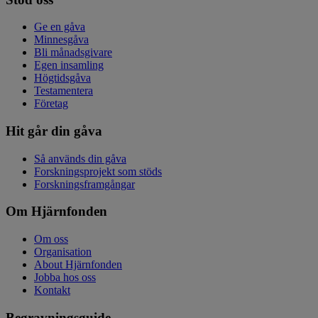
Ge en gåva
Minnesgåva
Bli månadsgivare
Egen insamling
Högtidsgåva
Testamentera
Företag
Hit går din gåva
Så används din gåva
Forskningsprojekt som stöds
Forskningsframgångar
Om Hjärnfonden
Om oss
Organisation
About Hjärnfonden
Jobba hos oss
Kontakt
Begravningsguide