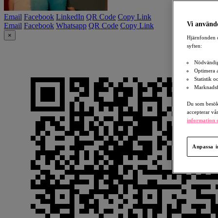
Email
Facebook
LinkedIn
QR Code
Copy Link
Vi använde
Email
Facebook
Whatsapp
QR Code
Copy Link
×
Hjärnfonden o
syften:
Nödvändig
Optimera 
Statistik 
Marknadsf
Du som besöka
accepterar vå
information o
Anpassa i