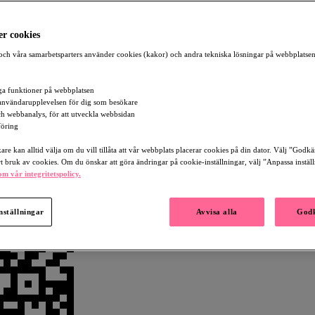
r cookies
ch våra samarbetsparters använder cookies (kakor) och andra tekniska lösningar på webbplatsen
a funktioner på webbplatsen
användarupplevelsen för dig som besökare
och webbanalys, för att utveckla webbsidan
öring
re kan alltid välja om du vill tillåta att vår webbplats placerar cookies på din dator. Välj ”Godk
rt bruk av cookies. Om du önskar att göra ändringar på cookie-inställningar, välj ”Anpassa instäl
m vår integritetspolicy.
nställningar
Avvisa alla
Godk