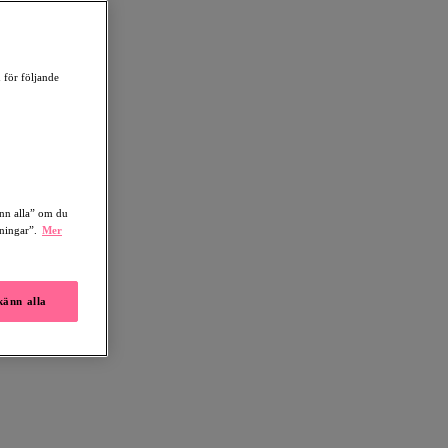
 för följande
änn alla” om du
lningar”.
Mer
änn alla