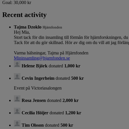
Goal:
30,000 kr
Recent activity
Tajma Dzoklo
Hjärnfonden
Hej Mia,
Stort tack för din insamling till förmån för hjärnforskningen, du
Tack för att du gör skillnad. Hör av dig om du vill att jag förlä
Varma hälsningar, Tajma på Hjärnfonden
Mininsamling@hjarnfonden.se
Helene Björk
donated
1,000 kr
Cevin Ingerheim
donated
500 kr
Event på Victoriasalongen
Rosa Jensen
donated
2,000 kr
Cecilia Höijer
donated
1,200 kr
Tim Olsson
donated
500 kr