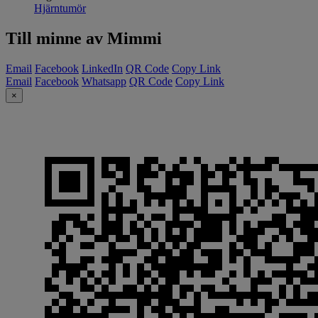
Hjärntumör
Till minne av Mimmi
Email
Facebook
LinkedIn
QR Code
Copy Link
Email
Facebook
Whatsapp
QR Code
Copy Link
×