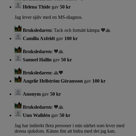
Helena Thide
gav
50 kr
Jag lever själv med en MS-diagnos.
Bruksledaren:
Tack och fortsätt kämpa 🧡🙏
Camilla Axfeldt
gav
100 kr
Bruksledaren:
🧡🙏
Samuel Hallin
gav
50 kr
Bruksledaren:
🙏🧡
Angelie Hellström Göransson
gav
100 kr
Anonym
gav
50 kr
Bruksledaren:
🧡🙏
Unn Walldén
gav
50 kr
Jag har indirekt flera personer i min närhet som lever med
denna sjukdom. Känns fint att bidra med det jag kan.