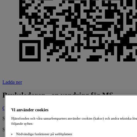
Ladda ner
Bruksledaren - en vandring för MS
Ge en gåva
Vi använder cookies
Skapad av:
Hjärnfonden och våra samarbetsparters använder cookies (kakor) och andra tekniska lös
Bruksledaren
följande syften:
Samlar in till:
Nödvändiga funktioner på webbplatsen
MS