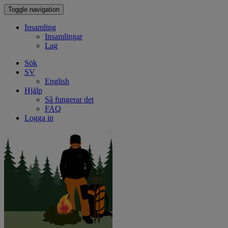
Toggle navigation
Insamling
Insamlingar
Lag
Sök
SV
English
Hjälp
Så fungerar det
FAQ
Logga in