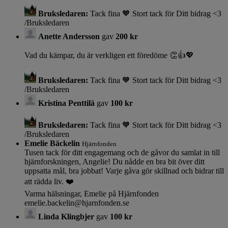
Bruksledaren:
Tack fina 🧡 Stort tack för Ditt bidrag <3
/Bruksledaren
Anette Andersson
gav
200 kr
Vad du kämpar, du är verkligen ett föredöme 👏👍💖
Bruksledaren:
Tack fina 🧡 Stort tack för Ditt bidrag <3
/Bruksledaren
Kristina Penttilä
gav
100 kr
Bruksledaren:
Tack fina 🧡 Stort tack för Ditt bidrag <3
/Bruksledaren
Emelie Bäckelin
Hjärnfonden
Tusen tack för ditt engagemang och de gåvor du samlat in till
hjärnforskningen, Angelie! Du nådde en bra bit över ditt
uppsatta mål, bra jobbat! Varje gåva gör skillnad och bidrar till
att rädda liv. ❤️
Varma hälsningar, Emelie på Hjärnfonden
emelie.backelin@hjarnfonden.se
Linda Klingbjer
gav
100 kr