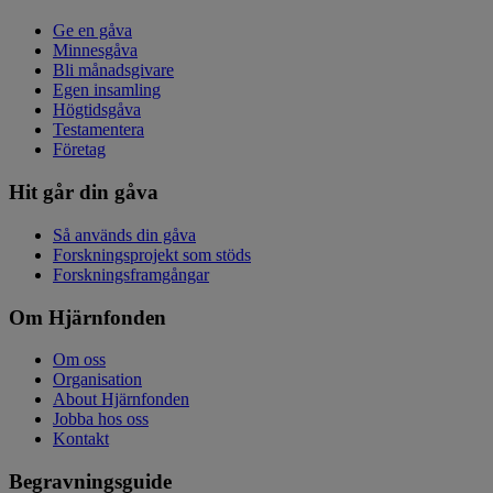
Ge en gåva
Minnesgåva
Bli månadsgivare
Egen insamling
Högtidsgåva
Testamentera
Företag
Hit går din gåva
Så används din gåva
Forskningsprojekt som stöds
Forskningsframgångar
Om Hjärnfonden
Om oss
Organisation
About Hjärnfonden
Jobba hos oss
Kontakt
Begravningsguide