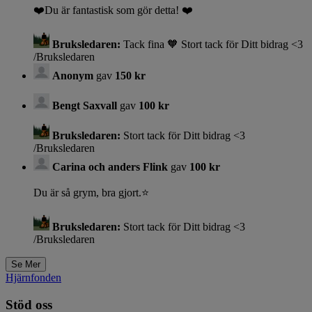
❤️Du är fantastisk som gör detta! ❤️
Bruksledaren:
Tack fina 🧡 Stort tack för Ditt bidrag <3
/Bruksledaren
Anonym
gav
150 kr
Bengt Saxvall
gav
100 kr
Bruksledaren:
Stort tack för Ditt bidrag <3
/Bruksledaren
Carina och anders Flink
gav
100 kr
Du är så grym, bra gjort.⭐️
Bruksledaren:
Stort tack för Ditt bidrag <3
/Bruksledaren
Hjärnfonden
Stöd oss