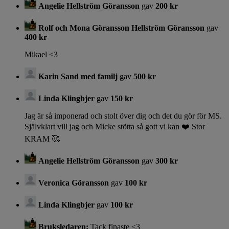
Angelie Hellström Göransson
gav
200 kr
Rolf och Mona Göransson Hellström Göransson
gav
400 kr
Mikael <3
Karin Sand med familj
gav
500 kr
Linda Klingbjer
gav
150 kr
Jag är så imponerad och stolt över dig och det du gör för MS.
Självklart vill jag och Micke stötta så gott vi kan ❤️ Stor
KRAM 🥰
Angelie Hellström Göransson
gav
300 kr
Veronica Göransson
gav
100 kr
Linda Klingbjer
gav
100 kr
Bruksledaren:
Tack finaste <3