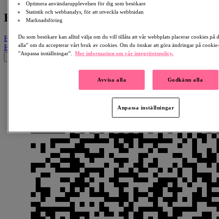
Optimera användarupplevelsen för dig som besökare
Statistik och webbanalys, för att utveckla webbsidan
Bruksledaren - en vandring för MS
Marknadsföring
Du som besökare kan alltid välja om du vill tillåta att vår webbplats placerar cookies på
Email
Facebook
LinkedIn
QR-kod
Kopiera länk
alla” om du accepterar vårt bruk av cookies. Om du önskar att göra ändringar på cookie-i
Email
Facebook
Whatsapp
QR-kod
Kopiera länk
”Anpassa inställningar”.
Mer information om vår integritetspolicy.
×
Avvisa alla
Godkänn alla
Anpassa inställningar