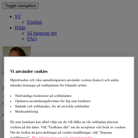
Toggle navigation
SV
English
Hjälp
Så fungerar det
FAQ
Vi använder cookies
Hjärnfonden och våra samarbetsparters använder cookies (kakor) och andra
Giv en gåva till minne av
tekniska lösningar på webbplatsen för följande syften:
Nödvändiga funktioner på webbplatsen
Isabela Falcao
Optimera användarupplevelsen för dig som besökare
Statistik och webbanalys, för att utveckla webbsidan
Marknadsföring
till förmån för Stroke
Välj ett belopp
Du som besökare kan alltid välja om du vill tillåta att vår webbplats placerar
cookies på din dator. Välj ”Godkänn alla” om du accepterar vårt bruk av cookies.
300 kr
500 kr
1 000 kr
2 000 kr
Om du önskar att göra ändringar på cookie-inställningar, välj ”Anpassa
Belopp
inställningar”.
Mer information om vår integritetspolicy.