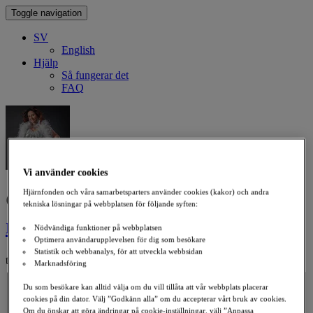
Toggle navigation
SV
English
Hjälp
Så fungerar det
FAQ
Vi använder cookies
Hjärnfonden och våra samarbetsparters använder cookies (kakor) och andra
Ge en gåva till
Karinas kamp
tekniska lösningar på webbplatsen för följande syften:
mot ALS
Nödvändiga funktioner på webbplatsen
Optimera användarupplevelsen för dig som besökare
Statistik och webbanalys, för att utveckla webbsidan
till förmån för ALS
Marknadsföring
Välj ett belopp
Du som besökare kan alltid välja om du vill tillåta att vår webbplats placerar
115 406 kr
cookies på din dator. Välj ”Godkänn alla” om du accepterar vårt bruk av cookies.
500
Om du önskar att göra ändringar på cookie-inställningar, välj ”Anpassa