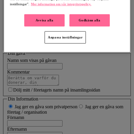
kr
inställningar”.
Mer information om vår integritetspolicy.
Med din gåva uppnår vi
76 %
av insamlingsmålet på
150 000
kr
Avvisa alla
Godkänn alla
300 kr
500 kr
1 000 kr
2 000 kr
Belopp
Anpassa inställningar
SEK
Din gåva
Namn som visas på gåvan
Kommentar
Dölj mitt / företagets namn på insamlingssidan
Din Information
Jag ger en gåva som privatperson
Jag ger en gåva som
företag / organisation
Förnamn
Efternamn