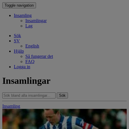
Toggle navigation
Insamling
Insamlingar
Lag
Sök
SV
English
Hjälp
Så fungerar det
FAQ
Logga in
Insamlingar
Sök
Insamling