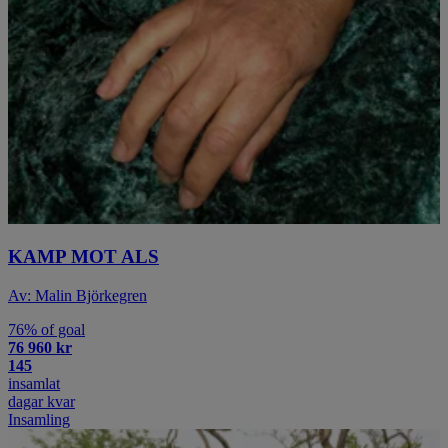
KAMP MOT ALS
Av: Malin Björkegren
76% of goal
76 960 kr
145
insamlat
dagar kvar
Insamling