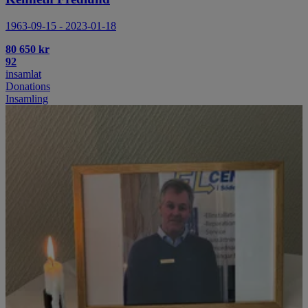
1963-09-15 - 2023-01-18
80 650 kr
92
insamlat
Donations
Insamling