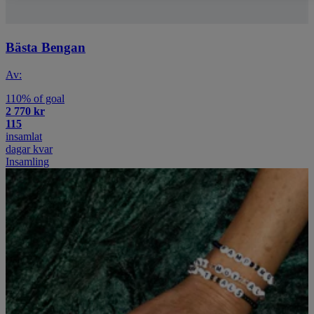
Bästa Bengan
Av:
110% of goal
2 770 kr
115
insamlat
dagar kvar
Insamling