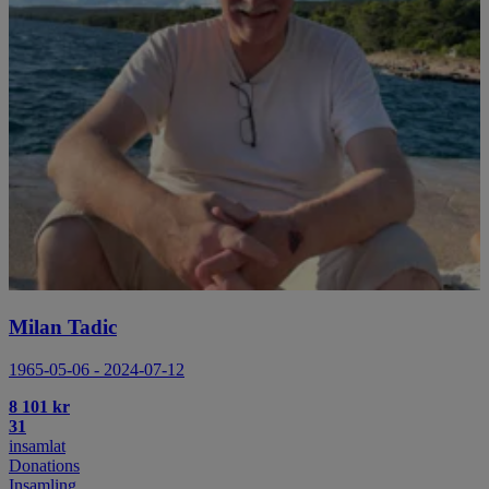
Milan Tadic
1965-05-06 - 2024-07-12
8 101 kr
31
insamlat
Donations
Insamling