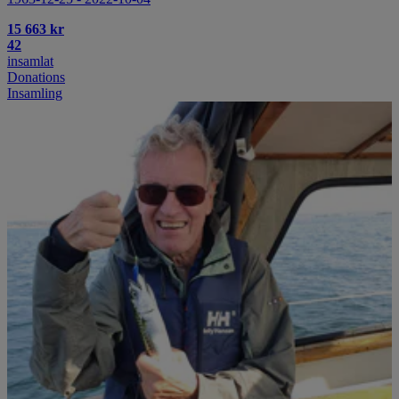
15 663 kr
42
insamlat
Donations
Insamling