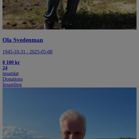
Ola Svedenman
1945-10-31 - 2025-05-08
8 100 kr
24
insamlat
Donations
Insamling