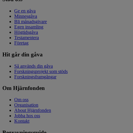
Ge en gåva
Minnesgåva
Bli månadsgivare
Egen insamling
Högtidsgåva
Testamentera
Företag
Hit går din gåva
Så används din gåva
Forskningsprojekt som stöds
Forskningsframgångar
Om Hjärnfonden
Om oss
Organisation
About Hjärnfonden
Jobba hos oss
Kontakt
Begravningsguide