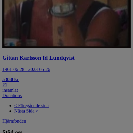
Gittan Karlsson fd Lundqvist
1961-06-28 - 2023-05-26
5 850 kr
21
insamlat
Donations
< Föregående sida
Nästa Sida >
Hjärnfonden
Stöd oss