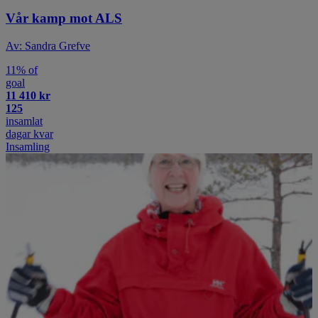
Vår kamp mot ALS
Av: Sandra Grefve
11% of
goal
11 410 kr
125
insamlat
dagar kvar
Insamling