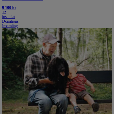
9 100 kr
12
insamlat
Donations
Insamling