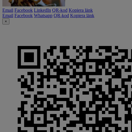
Email
Facebook
LinkedIn
QR-kod
Kopiera länk
Email
Facebook
Whatsapp
QR-kod
Kopiera länk
×