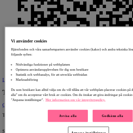
Vi använder cookies
Hjärnfonden och våra samarbetsparters använder cookies (kakor) och andra tekniska lös
följande syften:
Nödvändiga funktioner på webbplatsen
Optimera användarupplevelsen för dig som besökare
Statistik och webbanalys, för att utveckla webbsidan
Ladda ner
Marknadsföring
Du som besökare kan alltid välja om du vill tillåta att vår webbplats placerar cookies på
Till minne av Mats Pettersson
alla” om du accepterar vårt bruk av cookies. Om du önskar att göra ändringar på cookie-i
”Anpassa inställningar”.
Mer information om vår integritetspolicy.
Ge en gåva
Till minne av:
Avvisa alla
Godkänn alla
Mats Pettersson
1962-04-22 - 2026-01-21
Skapad av:
Anpassa inställningar