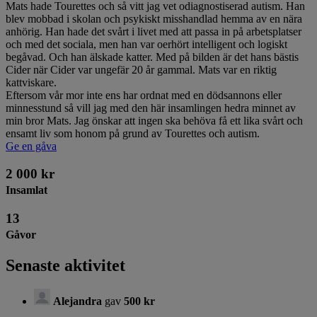
Mats hade Tourettes och så vitt jag vet odiagnostiserad autism. Han
blev mobbad i skolan och psykiskt misshandlad hemma av en nära
anhörig. Han hade det svårt i livet med att passa in på arbetsplatser
och med det sociala, men han var oerhört intelligent och logiskt
begåvad. Och han älskade katter. Med på bilden är det hans bästis
Cider när Cider var ungefär 20 år gammal. Mats var en riktig
kattviskare.
Eftersom vår mor inte ens har ordnat med en dödsannons eller
minnesstund så vill jag med den här insamlingen hedra minnet av
min bror Mats. Jag önskar att ingen ska behöva få ett lika svårt och
ensamt liv som honom på grund av Tourettes och autism.
Ge en gåva
2 000 kr
Insamlat
13
Gåvor
Senaste aktivitet
Alejandra
gav
500 kr