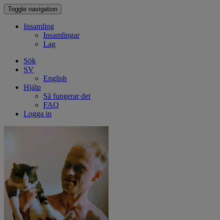
Toggle navigation
Insamling
Insamlingar
Lag
Sök
SV
English
Hjälp
Så fungerar det
FAQ
Logga in