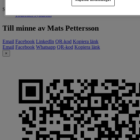
Susanne Pettersson
Samlar in till:
Tourettes syndrom
Till minne av Mats Pettersson
Email
Facebook
LinkedIn
QR-kod
Kopiera länk
Email
Facebook
Whatsapp
QR-kod
Kopiera länk
×